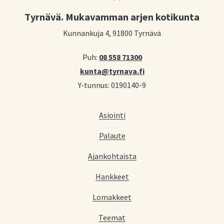
Tyrnävä. Mukavamman arjen kotikunta
Kunnankuja 4, 91800 Tyrnävä
Puh:
08 558 71300
kunta@tyrnava.fi
Y-tunnus: 0190140-9
Asiointi
Palaute
Ajankohtaista
Hankkeet
Lomakkeet
Teemat