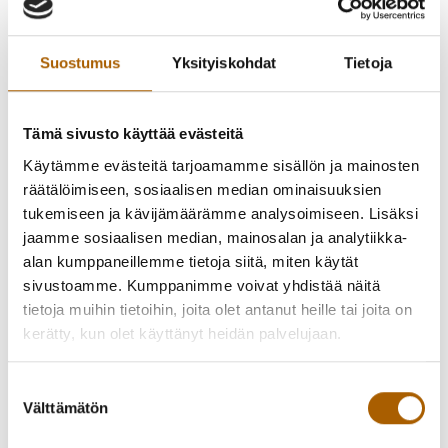
näyttelytilassa.
Äitiys on tulppaanit maljakossa, kuppi kahvia ja toisiaan
Suostumus
Yksityiskohdat
Tietoja
seuraavat päivät. Äitiys on vilkaisu peiliin aamulla. Toisinaan
tiiviimpi katselu. Kuka olen? Joudun kasvamaan lasteni
kanssa yhtä matkaa. Etumatkaa ei ole."
Tämä sivusto käyttää evästeitä
Käytämme evästeitä tarjoamamme sisällön ja mainosten
ÄITIYDESTÄ -näyttely on äidin ja taiteilijan tutkiskelua
räätälöimiseen, sosiaalisen median ominaisuuksien
aiheesta äitiys. Teoksissa näkyy äidiksi kasvaminen,
tukemiseen ja kävijämäärämme analysoimiseen. Lisäksi
äitiydessä kasvaminen ja identiteetin muodostuminen
jaamme sosiaalisen median, mainosalan ja analytiikka-
äitiyden myötä. Teokset ottavat käsittelyyn niin
alan kumppaneillemme tietoja siitä, miten käytät
onnellisimmatkin hetket kuin kipeämmätkin kokemukset.
sivustoamme. Kumppanimme voivat yhdistää näitä
tietoja muihin tietoihin, joita olet antanut heille tai joita on
Reetta Kumpula on liminkalainen kuvataiteilija.
kerätty, kun olet käyttänyt heidän palvelujaan.
Pääasiallinen ilmaisumuoto hänellä on maalaaminen ja
piirtäminen. Tähän näyttelyyn on valikoitunut maalausten
Suostumuksen
lisäksi myös veistoksia, sillä juuri äitiys on se aihe, joka saa
Välttämätön
valinta
hänet tarttumaan saveen.