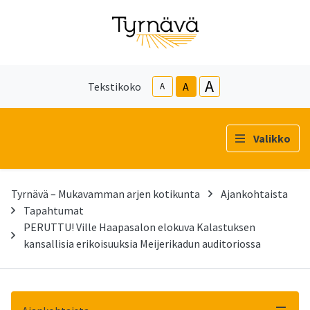
A
Tekstikoko
A
A
Valikko
Tyrnävä – Mukavamman arjen kotikunta
Ajankohtaista
Tapahtumat
PERUTTU! Ville Haapasalon elokuva Kalastuksen
kansallisia erikoisuuksia Meijerikadun auditoriossa