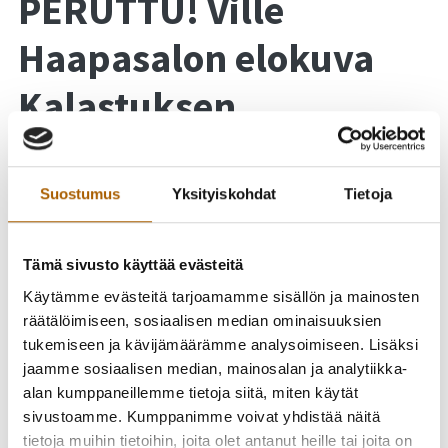
PERUTTU! Ville
Haapasalon elokuva
Kalastuksen
kansallisia
erikoisuuksia
Suostumus
Yksityiskohdat
Tietoja
Meijerikadun
Tämä sivusto käyttää evästeitä
auditoriossa
Käytämme evästeitä tarjoamamme sisällön ja mainosten
räätälöimiseen, sosiaalisen median ominaisuuksien
tukemiseen ja kävijämäärämme analysoimiseen. Lisäksi
Ville Haapasalon Kalastuksen kansallisia erikoisuuksia -elokuvan
jaamme sosiaalisen median, mainosalan ja analytiikka-
näytös peruuntuu tiistailta 22.3. Ilmoitamme mahdollisesta
alan kumppaneillemme tietoja siitä, miten käytät
uudesta näytösajasta myöhemmin.
sivustoamme. Kumppanimme voivat yhdistää näitä
tietoja muihin tietoihin, joita olet antanut heille tai joita on