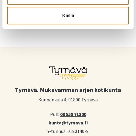
Jaa WhatsAppilla
Jaa sähköpostilla
Kiellä
Tyrnävä. Mukavamman arjen kotikunta
Kunnankuja 4, 91800 Tyrnävä
Puh:
08 558 71300
kunta@tyrnava.fi
Y-tunnus: 0190140-9