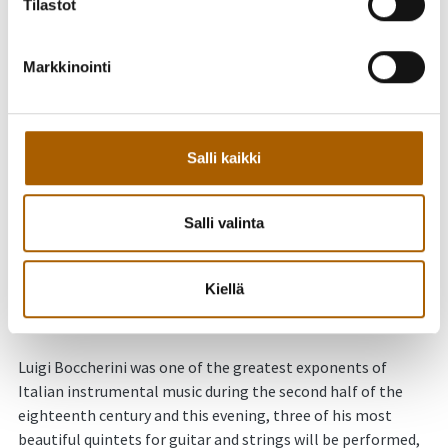
Tilastot
Oliver Erlich, sello
Markkinointi
Notes of Peace
Salli kaikki
This evening’s concert concludes the 2024 season of Oulu
Sinfonian Chamber Musicians, in collaboration with Tyrnävä
Municipality, NOCMA (Northern Ostrobothnian Chamber
Salli valinta
Music Association) and other local sponsors. The program
of the concert aims to create a peaceful, joyous and warm
Kiellä
atmosphere through rarely performed chamber music for
guitar and strings.
Luigi Boccherini was one of the greatest exponents of
Italian instrumental music during the second half of the
eighteenth century and this evening, three of his most
beautiful quintets for guitar and strings will be performed,