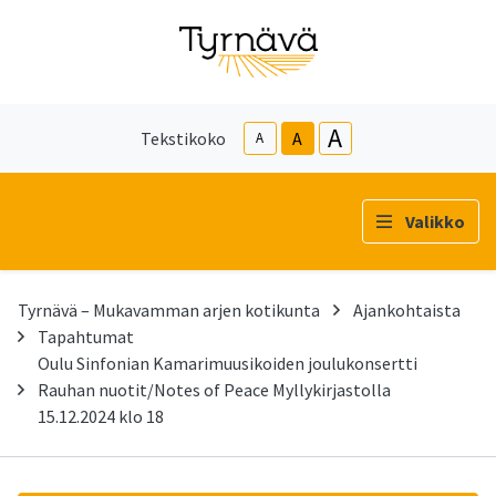
A
Tekstikoko
A
A
Valikko
Tyrnävä – Mukavamman arjen kotikunta
Ajankohtaista
Tapahtumat
Oulu Sinfonian Kamarimuusikoiden joulukonsertti
Rauhan nuotit/Notes of Peace Myllykirjastolla
15.12.2024 klo 18