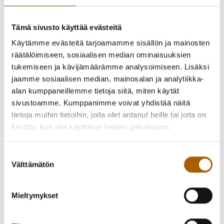
Näiden teosten lisäksi kuulemme Vivaldin konserton, joka
on alunperin sävelletty luutulle ja kahdelle viululle. Näiden
Tämä sivusto käyttää evästeitä
teosten hitaiden osien poikkeuksellinen kauneus, sekä
Käytämme evästeitä tarjoamamme sisällön ja mainosten
nopeiden osien valoisuus ja elämänilo ovat omiaan
räätälöimiseen, sosiaalisen median ominaisuuksien
kuljettamaan kuulijansa joulutunnelmaan. Oulu Sinfonian
tukemiseen ja kävijämäärämme analysoimiseen. Lisäksi
Kamarimuusikot saavat konserttiin vieraakseen loistavan
jaamme sosiaalisen median, mainosalan ja analytiikka-
italialaisen kitaristin Francesco D’Angelon. Lämpimästi
alan kumppaneillemme tietoja siitä, miten käytät
tervetuloa!
sivustoamme. Kumppanimme voivat yhdistää näitä
tietoja muihin tietoihin, joita olet antanut heille tai joita on
Oulu Sinfonian Kamarimuusikot:
kerätty, kun olet käyttänyt heidän palvelujaan.
Francesco D'Angelo, kitara
Suostumuksen
Välttämätön
valinta
Heidi Ilmolahti, viulu
Sanna Kokko, viulu
Mieltymykset
Emiliano Travasino, alttoviulu