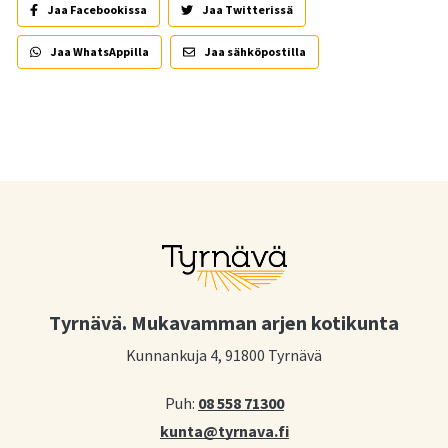
Jaa Facebookissa
Jaa Twitterissä
Jaa WhatsAppilla
Jaa sähköpostilla
Tyrnävä. Mukavamman arjen kotikunta
Kunnankuja 4, 91800 Tyrnävä
Puh:
08 558 71300
kunta@tyrnava.fi