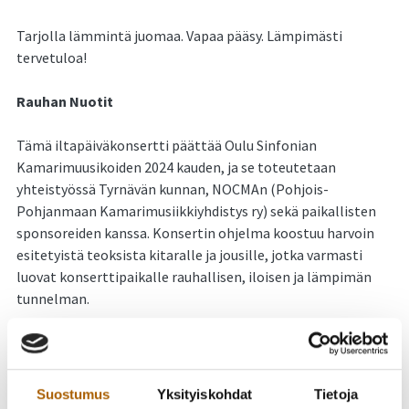
Tarjolla lämmintä juomaa. Vapaa pääsy. Lämpimästi
tervetuloa!
Rauhan Nuotit
Tämä iltapäiväkonsertti päättää Oulu Sinfonian
Kamarimuusikoiden 2024 kauden, ja se toteutetaan
yhteistyössä Tyrnävän kunnan, NOCMAn (Pohjois-
Pohjanmaan Kamarimusiikkiyhdistys ry) sekä paikallisten
sponsoreiden kanssa. Konsertin ohjelma koostuu harvoin
esitetyistä teoksista kitaralle ja jousille, jotka varmasti
luovat konserttipaikalle rauhallisen, iloisen ja lämpimän
tunnelman.
Säveltäjä Luigi Boccherini oli yksi merkittävimpiä italialaisia
instrumentaalimusiikin säveltäjiä 1700-luvun
jälkipuoliskolla, ja tämän illan konsertissa kuulemme
Suostumus
Yksityiskohdat
Tietoja
hänen kolme kauneinta kvintettoa jousille ja kitaralle.