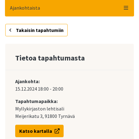
Ajankohtaista
Takaisin tapahtumiin
Tietoa tapahtumasta
Ajankohta:
15.12.2024
18:00
-
20:00
Tapahtumapaikka:
Myllykirjaston lehtisali
Meijerikatu 3, 91800 Tyrnävä
Katso kartalla