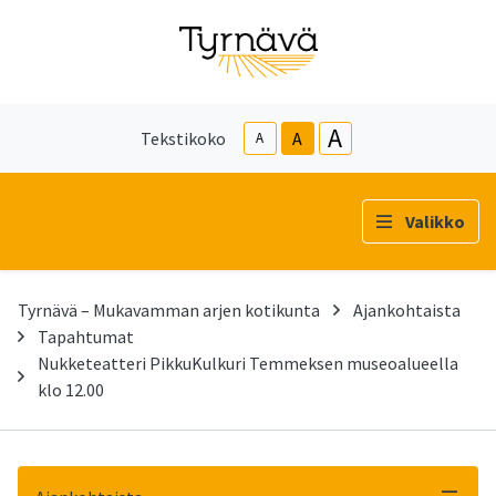
A
Tekstikoko
A
A
Valikko
Tyrnävä – Mukavamman arjen kotikunta
Ajankohtaista
Tapahtumat
Nukketeatteri PikkuKulkuri Temmeksen museoalueella
klo 12.00