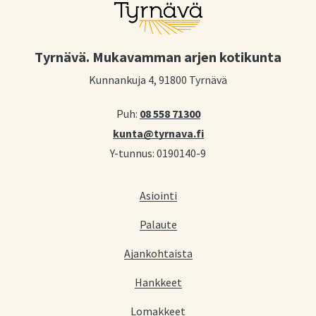
Tyrnävä. Mukavamman arjen kotikunta
Kunnankuja 4, 91800 Tyrnävä
Puh:
08 558 71300
kunta@tyrnava.fi
Y-tunnus: 0190140-9
Asiointi
Palaute
Ajankohtaista
Hankkeet
Lomakkeet