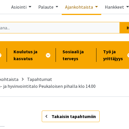
Asiointi
Palaute
Ajankohtaista
Hankkeet
Koulutus ja
Sosiaali ja
Työ ja
kasvatus
terveys
yrittäjyys
kohtaista
Tapahtumat
 ja hyvinvointitalo Peukaloisen pihalla klo 14.00
-
Takaisin tapahtumiin