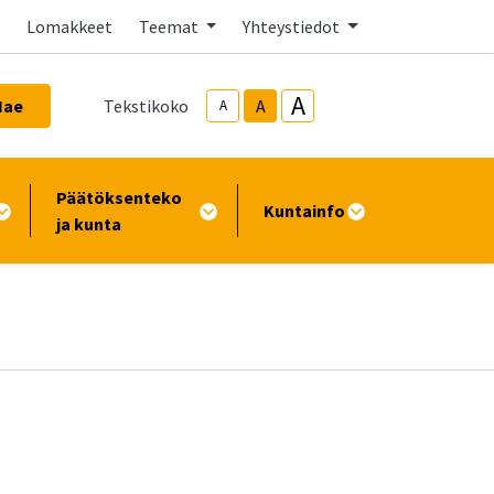
Lomakkeet
Teemat
Yhteystiedot
A
Hae
Tekstikoko
A
A
Päätöksenteko
Kuntainfo
ja kunta