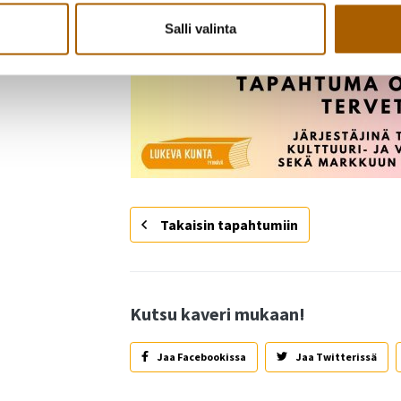
Salli valinta
Takaisin tapahtumiin
Kutsu kaveri mukaan!
Jaa Facebookissa
Jaa Twitterissä