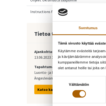
Instructions for Ukrainian arrivals
Suostumus
Tietoa tapahtumasta
Tämä sivusto käyttää eväste
Käytämme evästeitä tarjoama
Ajankohta:
ja kävijämäärämme analysoim
13.06.2023
14:00
-
15:00
kumppaneillemme tietoja siitä
Tapahtumapaikka:
olet antanut heille tai joita o
Luonto- ja hyvinvointitalo Peukaloinen
Ängeslevän Ylipääntie 6
Suostumuksen
Välttämätön
valinta
Katso kartalla