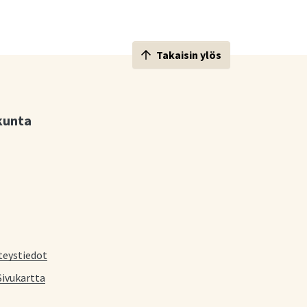
Takaisin ylös
kunta
teystiedot
Sivukartta