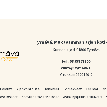
Tyrnävä. Mukavamman arjen koti
Kunnankuja 4, 91800 Tyrnävä
Puh:
08 558 71300
kunta@tyrnava.fi
Y-tunnus: 0190140-9
Palaute
Ajankohtaista
Hankkeet
Lomakkeet
Teemat
Yh
jaselosteet
Saavutettavuusseloste
Asiakirjajulkisuuskuvaus