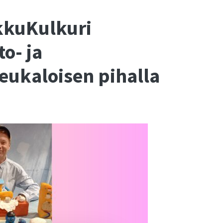
kkuKulkuri
o- ja
Peukaloisen pihalla