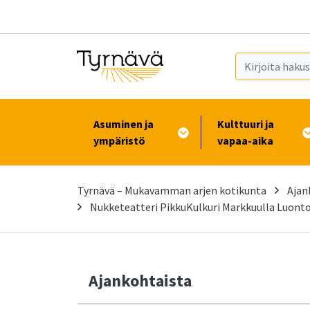
Siirry pääsisältöön (Paina Enter)
Asuminen ja
Kulttuuri ja
ympäristö
vapaa-aika
Tyrnävä – Mukavamman arjen kotikunta
Ajan
Nukketeatteri PikkuKulkuri Markkuulla Luonto-
Ajankohtaista