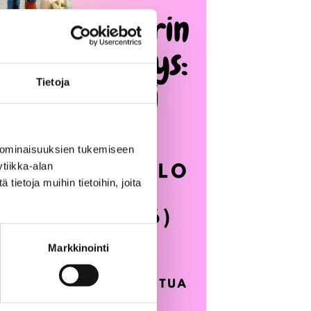
Tietoja
 ominaisuuksien tukemiseen
tiikka-alan
ietoja muihin tietoihin, joita
Markkinointi