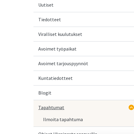
Uutiset
Tiedotteet
Viralliset kuulutukset
Avoimet työpaikat
Avoimet tarjouspyynnöt
Kuntatiedotteet
Blogit
Tapahtumat
Ilmoita tapahtuma
Ohjeet Ukrainasta saapuville