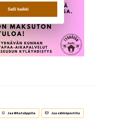
Salli kaikki
Jaa WhatsAppilla
Jaa sähköpostilla