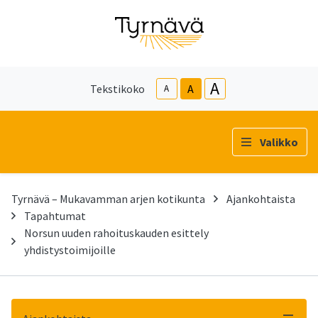
A
Tekstikoko
A
A
Valikko
Tyrnävä – Mukavamman arjen kotikunta
Ajankohtaista
Tapahtumat
Norsun uuden rahoituskauden esittely
yhdistystoimijoille