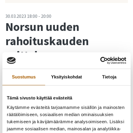
-
30.03.2023
18:00
-
20:00
Norsun uuden
rahoituskauden
esittely
yhdistystoimijoille
Suostumus
Yksityiskohdat
Tietoja
Nouseva Rannikkoseutu eli Norsu myöntää rahoitusta
yhdistysten ja mikroyritysten erilaisiin investointi- ja
Tämä sivusto käyttää evästeitä
kehittämishankkeisiin. Norsu on valmistautumassa nyt
Käytämme evästeitä tarjoamamme sisällön ja mainosten
uuteen rahoituskauteen, joka käynnistyy kevään 2023
räätälöimiseen, sosiaalisen median ominaisuuksien
aikana. Olemme perinteisesti uuden kauden käynnistyessä
tukemiseen ja kävijämäärämme analysoimiseen. Lisäksi
kiertäneet jokaisessa toiminta-alueemme kunnassa
jaamme sosiaalisen median, mainosalan ja analytiikka-
kertomassa tuki- ja rahoitusmahdollisuuksista. Pidämme