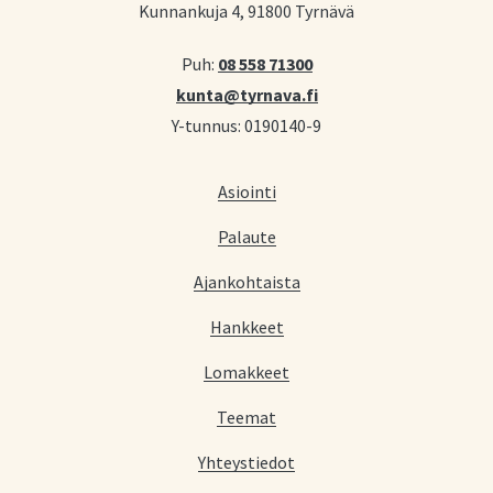
Kunnankuja 4, 91800 Tyrnävä
Puh:
08 558 71300
kunta@tyrnava.fi
Y-tunnus: 0190140-9
Asiointi
Palaute
Ajankohtaista
Hankkeet
Lomakkeet
Teemat
Yhteystiedot