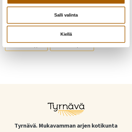
Salli valinta
Kutsu kaveri mukaan!
Jaa Facebookissa
Jaa Twitterissä
Kiellä
Jaa WhatsAppilla
Jaa sähköpostilla
Tyrnävä. Mukavamman arjen kotikunta