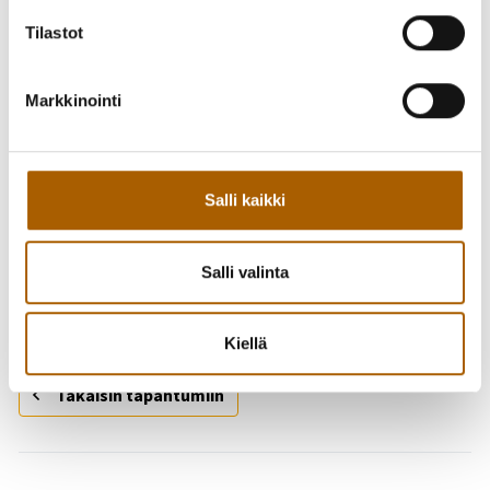
Tilastot
Markkinointi
Salli kaikki
Salli valinta
Järjestäjinä: Tyrnävän kirjasto & Tyrnävän nuorisotoimi
Kiellä
Takaisin tapahtumiin