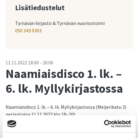
Lisätiedustelut
Tyrnävän kirjasto & Tyrnävän nuorisotoimi
050 343 0303
-
11.11.2022
18:00
-
20:00
Naamiaisdisco 1. lk. –
6. lk. Myllykirjastossa
Naamiaisdisco 1. lk. – 6. lk. Myllykirjastossa (Meijerikatu 3)
perjantaina 11.11.2022 klo 18–20!
Luvassa mm. musiikkia ja tanssia, tietovisa, noita
Mustasurman kauhuluola sekä muuta mukavaa ohjelmaa!