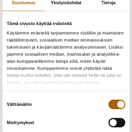
Suostumus
Yksityiskohdat
Tietoja
Paikan päällä Kuulammen koulun yrittäjyysluokan pitämä
kioski, joten varaa halutessasi taskurahaa mukaan!
Tämä sivusto käyttää evästeitä
Tervetuloa!
Käytämme evästeitä tarjoamamme sisällön ja mainosten
räätälöimiseen, sosiaalisen median ominaisuuksien
tukemiseen ja kävijämäärämme analysoimiseen. Lisäksi
jaamme sosiaalisen median, mainosalan ja analytiikka-
alan kumppaneillemme tietoja siitä, miten käytät
sivustoamme. Kumppanimme voivat yhdistää näitä
tietoja muihin tietoihin, joita olet antanut heille tai joita on
kerätty, kun olet käyttänyt heidän palvelujaan.
Suostumuksen
Välttämätön
valinta
Mieltymykset