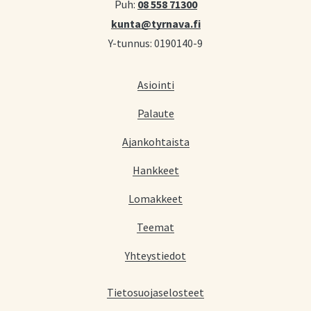
Puh:
08 558 71300
kunta@tyrnava.fi
Y-tunnus: 0190140-9
Asiointi
Palaute
Ajankohtaista
Hankkeet
Lomakkeet
Teemat
Yhteystiedot
Tietosuojaselosteet