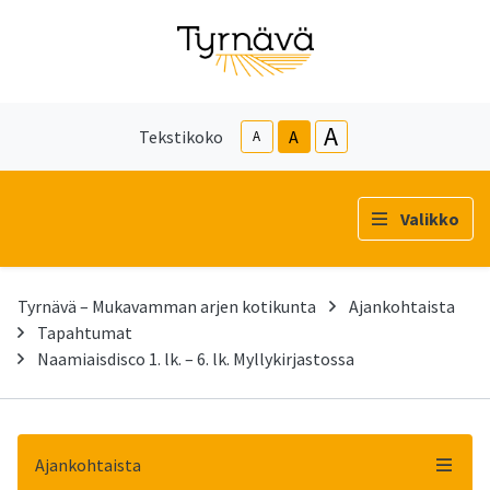
A
Tekstikoko
A
A
Valikko
Tyrnävä – Mukavamman arjen kotikunta
Ajankohtaista
Tapahtumat
Naamiaisdisco 1. lk. – 6. lk. Myllykirjastossa
Ajankohtaista