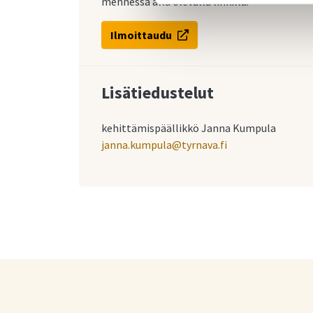
mennessä alla olevalla linkillä:
Ilmoittaudu
Lisätiedustelut
kehittämispäällikkö Janna Kumpula
janna.kumpula@tyrnava.fi