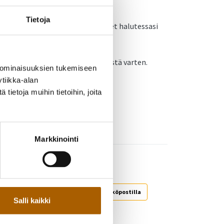
 mukaan!
Tietoja
on ja aikataulun mukaisesti ja olet halutessasi
jestettävään tilaisuuteen.
nnessä kahvitarjoilun järjestämistä varten.
 ominaisuuksien tukemiseen
tiikka-alan
ietoja muihin tietoihin, joita
Markkinointi
Jaa WhatsAppilla
Jaa sähköpostilla
Salli kaikki