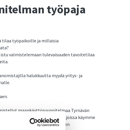
itelman työpaja
tilaa työpaikoille ja millaisia
oata?
listu valmistelemaan tulevaisuuden tavoitetilaa
eita.
omistajilla halukkuutta myydä yritys- ja
alle.
kaen.
mistellut maankäyttösuunnitelmaa Tyrnävän
äkohtaisesti järjestettävissä työpajoissa käymme
ntelemme karttapohjaisesti tulevien