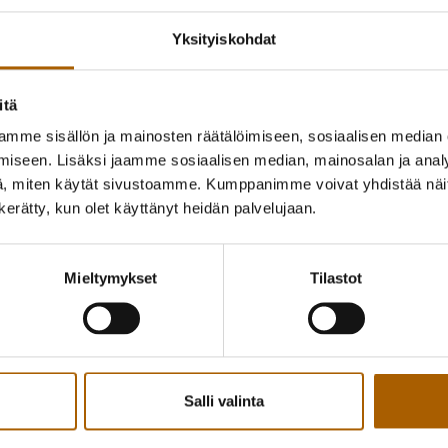
kehittämistavoitteiden parissa. Tervetuloa
Yksityiskohdat
Työpajoihin voi osallistua oman mielenkiinn
tervetullut myös useampaan huhtikuussa jär
itä
Ilmoittautumiset perjantaihin 8.4. klo 14 me
mme sisällön ja mainosten räätälöimiseen, sosiaalisen median
iseen. Lisäksi jaamme sosiaalisen median, mainosalan ja analy
, miten käytät sivustoamme. Kumppanimme voivat yhdistää näitä t
n kerätty, kun olet käyttänyt heidän palvelujaan.
Takaisin tapahtumiin
Mieltymykset
Tilastot
Kutsu kaveri mukaan!
Jaa Facebookissa
Jaa Twitterissä
Salli valinta