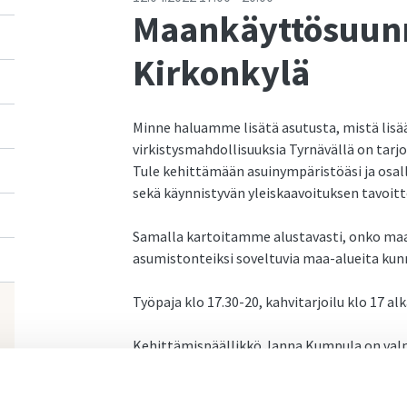
Maankäyttösuunn
Kirkonkylä
Minne haluamme lisätä asutusta, mistä lisää 
virkistysmahdollisuuksia Tyrnävällä on tarj
Tule kehittämään asuinympäristöäsi ja osal
sekä käynnistyvän yleiskaavoituksen tavoitt
Samalla kartoitamme alustavasti, onko maan
asumistonteiksi soveltuvia maa-alueita kunn
Työpaja klo 17.30-20, kahvitarjoilu klo 17 al
Kehittämispäällikkö Janna Kumpula on val
tavoitteelliseksi kehityskuvaksi. Näissä kyl
yhteisesti koottua aineistoa läpi ja työske