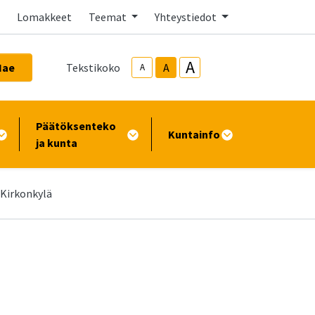
Lomakkeet
Teemat
Yhteystiedot
A
Hae
Tekstikoko
A
A
Päätöksenteko
Kuntainfo
ja kunta
Kirkonkylä