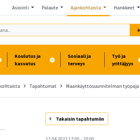
Asiointi
Palaute
Ajankohtaista
Hankkeet
Koulutus ja
Sosiaali ja
Työ ja
kasvatus
terveys
yrittäjyys
kohtaista
Tapahtumat
Maankäyttösuunnitelman työpaja 
-
Takaisin tapahtumiin
12.04.2022
17:00
-
20:00