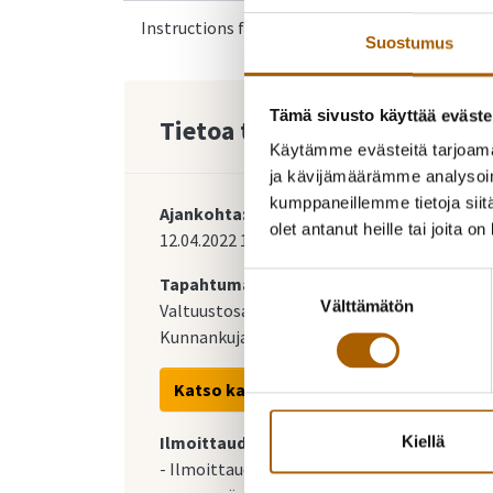
Instructions for Ukrainian arrivals
Suostumus
Tämä sivusto käyttää eväste
Tietoa tapahtumasta
Käytämme evästeitä tarjoama
ja kävijämäärämme analysoim
kumppaneillemme tietoja siitä
Ajankohta:
olet antanut heille tai joita o
12.04.2022
17:00
-
20:00
Suostumuksen
Tapahtumapaikka:
Välttämätön
valinta
Valtuustosali
Kunnankuja 4, 91800 Tyrnävä
Katso kartalla
Ilmoittaudu mukaan:
Kiellä
- Ilmoittaudu tapahtumaan pe 8.4. klo 14