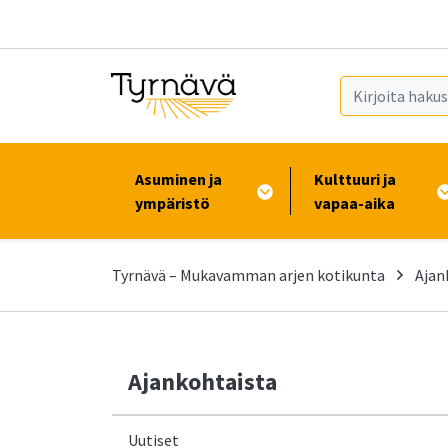
Siirry pääsisältöön (Paina Enter)
Asuminen ja
Kulttuuri ja
ympäristö
vapaa-aika
Tyrnävä – Mukavamman arjen kotikunta
Ajan
Ajankohtaista
Uutiset