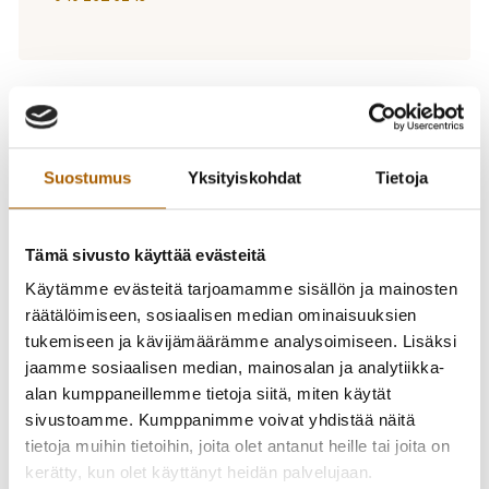
-
04.11.2020
17:00
-
19:00
Kuljetusten
Suostumus
Yksityiskohdat
Tietoja
ajankohtaiskeskustelu
Tämä sivusto käyttää evästeitä
Markkinavuoropuhelu Tyrnävän kunnan
Käytämme evästeitä tarjoamamme sisällön ja mainosten
kuljetussopimuksen ulkopuolisten kuljetusten
räätälöimiseen, sosiaalisen median ominaisuuksien
järjestämisestä.
tukemiseen ja kävijämäärämme analysoimiseen. Lisäksi
jaamme sosiaalisen median, mainosalan ja analytiikka-
alan kumppaneillemme tietoja siitä, miten käytät
Huomaa, tämä alunperin 7.10. järjestettäväksi aiottu
sivustoamme. Kumppanimme voivat yhdistää näitä
tapahtuma siirretty pidettäväksi 4.11.2020
tietoja muihin tietoihin, joita olet antanut heille tai joita on
kerätty, kun olet käyttänyt heidän palvelujaan.
Tervetuloa keskiviikkona 4.11. Tyrnävän kunnan