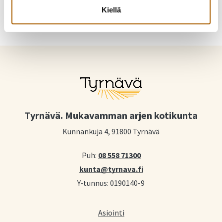
Kiellä
Tyrnävä. Mukavamman arjen kotikunta
Kunnankuja 4, 91800 Tyrnävä
Puh:
08 558 71300
kunta@tyrnava.fi
Y-tunnus: 0190140-9
Asiointi