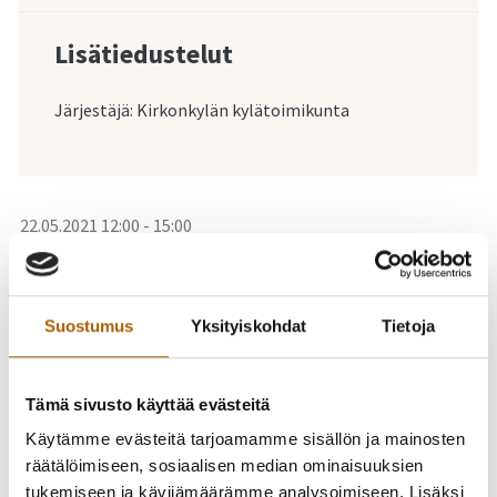
Lisätiedustelut
Järjestäjä: Kirkonkylän kylätoimikunta
-
22.05.2021
12:00
-
15:00
Koko perhe liikkuu -
tapahtuma 22.5.2021
Suostumus
Yksityiskohdat
Tietoja
Kotiseututalolla
Tämä sivusto käyttää evästeitä
Haastamme kaikki mukaan Koko perhe liikkuu -päivään
Käytämme evästeitä tarjoamamme sisällön ja mainosten
Kotiseututalolle.
räätälöimiseen, sosiaalisen median ominaisuuksien
tukemiseen ja kävijämäärämme analysoimiseen. Lisäksi