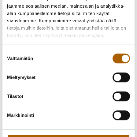
Ohjatut alkulämmittelyt klo 12.10 ja 13.00, jonka jälkeen voi
jaamme sosiaalisen median, mainosalan ja analytiikka-
lähteä haluamalleen kävely- taikka pyöräilyretkelle.
alan kumppaneillemme tietoja siitä, miten käytät
sivustoamme. Kumppanimme voivat yhdistää näitä
Pyöräily- sekä kävelyreittivinkkejä saat paikan päältä
tietoja muihin tietoihin, joita olet antanut heille tai joita on
Pihalla mukavaa puuhaa lapsille
kerätty, kun olet käyttänyt heidän palvelujaan.
Konemuseo auki
Myynnissä kahvia yms.
Suostumuksen
Makkaranpaistomahdollisuus (omat makkarat/eväät
Välttämätön
valinta
mukaan)
Osallistujien kesken arvonta.
Mieltymykset
Järjestää Kirkonkylän kylätoimikunta sekä Kotiseutu- ja
Tilastot
museoyhdistys.
Huomioidaan voimassa olevat koronarajoitukset. Mukaan
saa tulla omaan tahtiin klo 12–15.00 välillä.
Markkinointi
Ilmoitus tapahtumasta (pdf, 206kt)