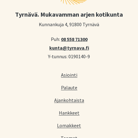
Tyrnävä. Mukavamman arjen kotikunta
Kunnankuja 4, 91800 Tyrnävä
Puh:
08 558 71300
kunta@tyrnava.fi
Y-tunnus: 0190140-9
Asiointi
Palaute
Ajankohtaista
Hankkeet
Lomakkeet