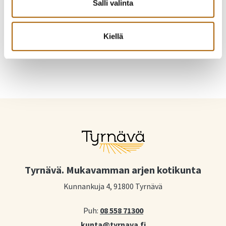
Salli valinta
Jaa Facebookissa
Jaa Twitterissä
Jaa WhatsAppilla
Jaa sähköpostilla
Kiellä
Tyrnävä. Mukavamman arjen kotikunta
Kunnankuja 4, 91800 Tyrnävä
Puh:
08 558 71300
kunta@tyrnava.fi