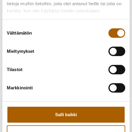
tietoja muihin tietoihin, joita olet antanut heille tai joita on
kerätty, kun olet käyttänyt heidän palvelujaan.
Suostumuksen
Välttämätön
valinta
Mieltymykset
Tilastot
Markkinointi
Takaisin tapahtumiin
Salli kaikki
Kutsu kaveri mukaan!