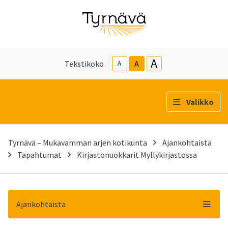
A
Tekstikoko
A
A
Valikko
Tyrnävä – Mukavamman arjen kotikunta
Ajankohtaista
Tapahtumat
Kirjastonuokkarit Myllykirjastossa
Ajankohtaista