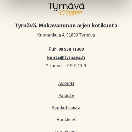
Tyrnävä. Mukavamman arjen kotikunta
Kunnankuja 4, 91800 Tyrnävä
Puh:
08 558 71300
kunta@tyrnava.fi
Y-tunnus: 0190140-9
Asiointi
Palaute
Ajankohtaista
Hankkeet
Lomakkeet