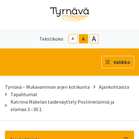
A
Tekstikoko
A
A
Valikko
Tyrnävä – Mukavamman arjen kotikunta
Ajankohtaista
Tapahtumat
Katriina Mäkelän taidenäyttely Posliinieläimiä ja
elämää 3.–30.1.