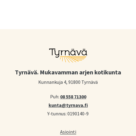
Tyrnävä. Mukavamman arjen kotikunta
Kunnankuja 4, 91800 Tyrnävä
Puh:
08 558 71300
kunta@tyrnava.fi
Y-tunnus: 0190140-9
Asiointi