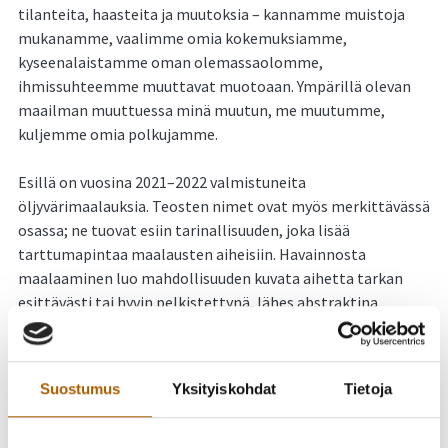
tilanteita, haasteita ja muutoksia – kannamme muistoja
mukanamme, vaalimme omia kokemuksiamme,
kyseenalaistamme oman olemassaolomme,
ihmissuhteemme muuttavat muotoaan. Ympärillä olevan
maailman muuttuessa minä muutun, me muutumme,
kuljemme omia polkujamme.
Esillä on vuosina 2021–2022 valmistuneita
öljyvärimaalauksia. Teosten nimet ovat myös merkittävässä
osassa; ne tuovat esiin tarinallisuuden, joka lisää
tarttumapintaa maalausten aiheisiin. Havainnosta
maalaaminen luo mahdollisuuden kuvata aihetta tarkan
esittävästi tai hyvin pelkistettynä, lähes abstraktina
muotona. Hahmojen, esineiden ja kankaiden kuvaamisessa
on pyrkimys tasapainoon yksityiskohtaisuuden ja
pelkistämisen välillä, kuitenkin korostaen niiden
Suostumus
Yksityiskohdat
Tietoja
maalauksellisia ulottuvuuksia.
Katriina Mäkelä
(s. 1996) on Oulussa asuva ja työskentelevä