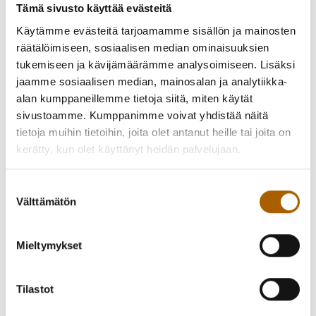
Tämä sivusto käyttää evästeitä
kuvataiteilija. Mäkelä tutkii figuratiivisissa maalauksissaan
Käytämme evästeitä tarjoamamme sisällön ja mainosten
ihmisen ja materian välistä suhdetta, erityisesti sitä kuinka
räätälöimiseen, sosiaalisen median ominaisuuksien
ihminen voi mieltyä esineisiin ja muodostaa niihin
tukemiseen ja kävijämäärämme analysoimiseen. Lisäksi
tunnesiteitä. Hän maalaa pääasiassa öljyväreillä
jaamme sosiaalisen median, mainosalan ja analytiikka-
länsimaalaista maalaustraditiota kunnioittaen, kuitenkin
alan kumppaneillemme tietoja siitä, miten käytät
tuoden näkyväksi oman vahvan maalausjälkensä ja
sivustoamme. Kumppanimme voivat yhdistää näitä
visuaalisen ilmaisun.
tietoja muihin tietoihin, joita olet antanut heille tai joita on
kerätty, kun olet käyttänyt heidän palvelujaan.
https://www.katriinamakela.fi
Näyttely on avoinna Myllykirjaston aukioloaikojen
Suostumuksen
mukaisesti:
Välttämätön
valinta
ma–ke 12–19
Mieltymykset
to 9–16
pe 12–16
la 11–14
Tilastot