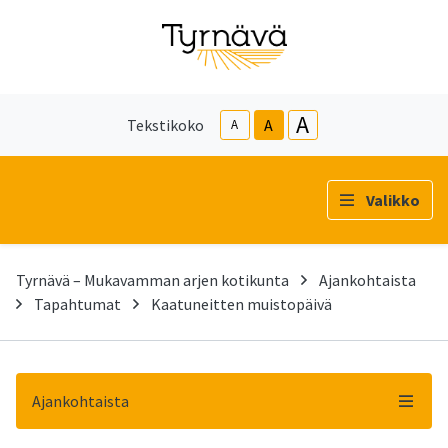
A
Tekstikoko
A
A
Valikko
Tyrnävä – Mukavamman arjen kotikunta
Ajankohtaista
Tapahtumat
Kaatuneitten muistopäivä
Ajankohtaista