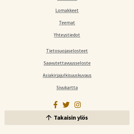
Lomakkeet
Teemat
Yhteystiedot
Tietosuojaselosteet
Saavutettavuusseloste
Asiakirjajulkisuuskuvaus
Sivukartta
Facebook
Twitter
Instagram
Takaisin ylös