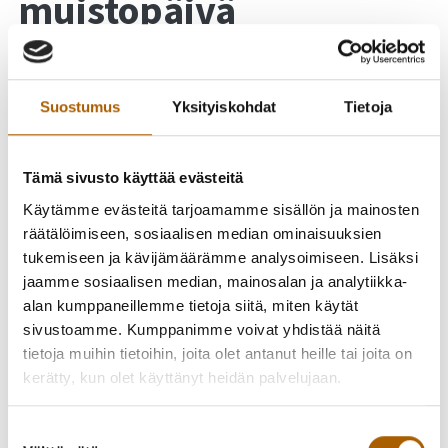
muistopäivä
Kaatuneiden muistopäivää vietetään vuosittain
toukokuun kolmantena sunnuntaina kaikissa
Suostumus
Yksityiskohdat
Tietoja
Suomen sodissa ja rauhanturvaustehtävissä
menehtyneiden kunniaksi.
Tämä sivusto käyttää evästeitä
Käytämme evästeitä tarjoamamme sisällön ja mainosten
Kaatuneitten muistopäivä su
räätälöimiseen, sosiaalisen median ominaisuuksien
21.5.2023 Tyrnävällä
tukemiseen ja kävijämäärämme analysoimiseen. Lisäksi
jaamme sosiaalisen median, mainosalan ja analytiikka-
kello 10 Sanajumalanpalvelus Tyrnävän kirkossa, jonka
alan kumppaneillemme tietoja siitä, miten käytät
jälkeen seppeleiden lasku sankarihautausmaalle.
sivustoamme. Kumppanimme voivat yhdistää näitä
tietoja muihin tietoihin, joita olet antanut heille tai joita on
kello 12 Sanajumalanpalvelus Temmeksen kirkossa, jonka
kerätty, kun olet käyttänyt heidän palvelujaan.
jälkeen seppeleiden lasku sankarihautausmaalle.
Suostumuksen
Jumalanpalvelukset ja seppeleiden laskut striimataan