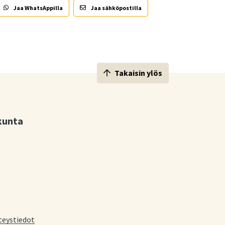
Jaa WhatsAppilla
Jaa sähköpostilla
Takaisin ylös
kunta
teystiedot