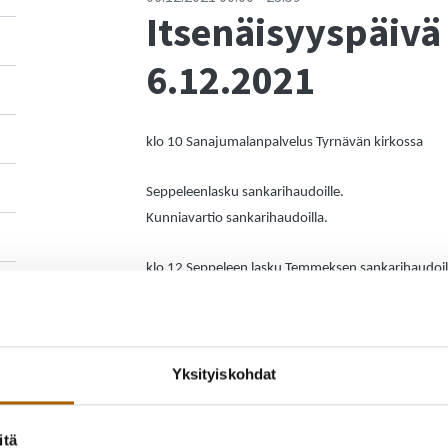
Itsenäisyyspäivä
6.12.2021
klo 10 Sanajumalanpalvelus Tyrnävän kirkossa
Seppeleenlasku sankarihaudoille.
Kunniavartio sankarihaudoilla.
klo 12 Seppeleen lasku Temmeksen sankarihaudoil
Kunniavartio sankarihaudalla.
Tyrnävän kunta, Tyrnävän seurakunta ja Tyrnävän R
Yksityiskohdat
Kunniamerkit
Tervetuloa!
itä
Itsenäisyyspäivän tapahtumissa huomioidaan voima