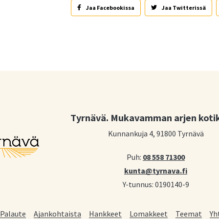
Jaa Facebookissa
Jaa Twitterissä
Tyrnävä. Mukavamman arjen koti
Kunnankuja 4, 91800 Tyrnävä
Puh:
08 558 71300
kunta@tyrnava.fi
Y-tunnus: 0190140-9
Palaute
Ajankohtaista
Hankkeet
Lomakkeet
Teemat
Yh