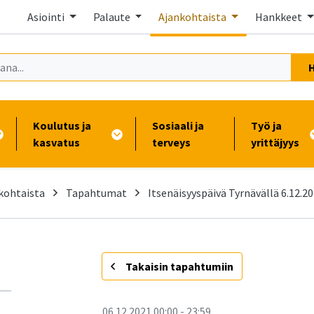
Asiointi
Palaute
Ajankohtaista
Hankkeet
Koulutus ja
Sosiaali ja
Työ ja
kasvatus
terveys
yrittäjyys
kohtaista
Tapahtumat
Itsenäisyyspäivä Tyrnävällä 6.12.2
-
Takaisin tapahtumiin
06.12.2021
00:00
-
23:59