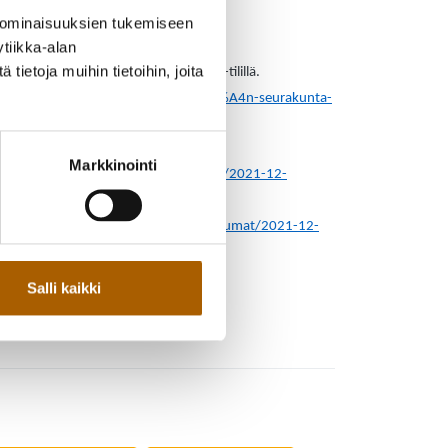
 ominaisuuksien tukemiseen
tiikka-alan
ietoja muihin tietoihin, joita
taan Tyrnävän seurakunnan Facebook-tilillä.
igious-Organization/Tyrn%C3%A4v%C3%A4n-seurakunta-
Markkinointi
w.tyrnavanseurakunta.fi/tapahtumat/2021-12-
//www.tyrnavanseurakunta.fi/tapahtumat/2021-12-
Salli kaikki