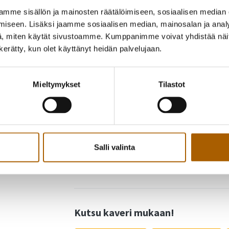
terveysturvallisuuteen liittyen.
mme sisällön ja mainosten räätälöimiseen, sosiaalisen median
iseen. Lisäksi jaamme sosiaalisen median, mainosalan ja analy
, miten käytät sivustoamme. Kumppanimme voivat yhdistää näitä t
Sanajumalanpalvelus ja seppeleiden laskut striima
n kerätty, kun olet käyttänyt heidän palvelujaan.
https://fi-fi.facebook.com/pages/category/Rel
157413544438245/
Mieltymykset
Tilastot
Lisätietoja sanajumalanpalveluksesta:
https://ww
06/itsenaisyyspaivan-sanajumalanpalvelus
Lisätietoja seppeleenlaskusta Temmeksellä:
https:
06/seppeleenlasku
Salli valinta
Takaisin tapahtumiin
Kutsu kaveri mukaan!