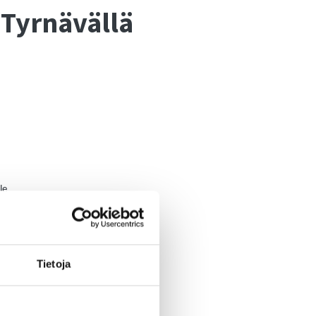
 Tyrnävällä
le
eserviläiset
Tietoja
ssaoleva ohjeistus ja rajoitukset