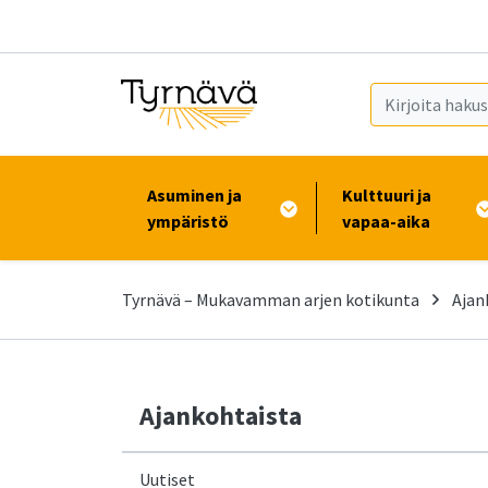
Siirry pääsisältöön (Paina Enter)
Asuminen ja
Kulttuuri ja
ympäristö
vapaa-aika
Tyrnävä – Mukavamman arjen kotikunta
Ajan
Ajankohtaista
Uutiset