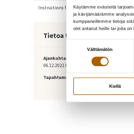
Instructions for Ukrainian arrivals
Käytämme evästeitä tarjoama
ja kävijämäärämme analysoim
kumppaneillemme tietoja siitä
olet antanut heille tai joita o
Tietoa tapahtumasta
Suostumuksen
Välttämätön
valinta
Ajankohta:
06.12.2021
00:00
-
23:59
Tapahtumapaikka:
Kiellä