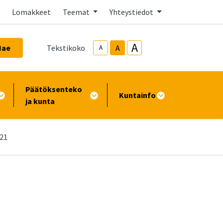
Lomakkeet
Teemat
Yhteystiedot
A
Hae
Tekstikoko
A
A
Päätöksenteko
Kuntainfo
ja kunta
021