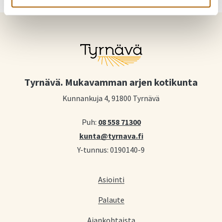
Tyrnävä. Mukavamman arjen kotikunta
Kunnankuja 4, 91800 Tyrnävä
Puh:
08 558 71300
kunta@tyrnava.fi
Y-tunnus: 0190140-9
Asiointi
Palaute
Ajankohtaista