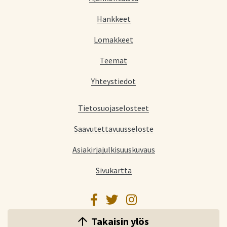
Hankkeet
Lomakkeet
Teemat
Yhteystiedot
Tietosuojaselosteet
Saavutettavuusseloste
Asiakirjajulkisuuskuvaus
Sivukartta
Facebook
Twitter
Instagram
Takaisin ylös