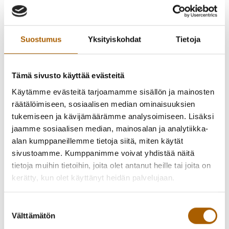
Suostumus
Yksityiskohdat
Tietoja
Tämä sivusto käyttää evästeitä
Käytämme evästeitä tarjoamamme sisällön ja mainosten
räätälöimiseen, sosiaalisen median ominaisuuksien
tukemiseen ja kävijämäärämme analysoimiseen. Lisäksi
jaamme sosiaalisen median, mainosalan ja analytiikka-
alan kumppaneillemme tietoja siitä, miten käytät
Näyttelyn päättäjäiset 29. 7. kello 12 – 14, jolloin
sivustoamme. Kumppanimme voivat yhdistää näitä
tarjoilemme kuosien lisäksi musiikkia ja pientä purtavaa.
tietoja muihin tietoihin, joita olet antanut heille tai joita on
kerätty, kun olet käyttänyt heidän palvelujaan.
TANGO ja muita kuoseja julkisiin tiloihin esittelee
tekstiilisuunnittelija, muotoilija Eija Nevalan
kuosisuunnittelua.
Suostumuksen
Välttämätön
valinta