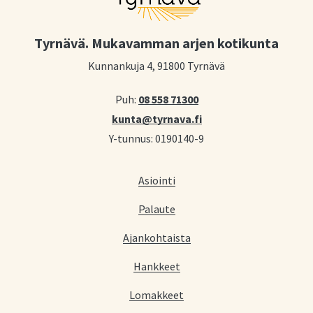
Tyrnävä. Mukavamman arjen kotikunta
Kunnankuja 4, 91800 Tyrnävä
Puh:
08 558 71300
kunta@tyrnava.fi
Y-tunnus: 0190140-9
Asiointi
Palaute
Ajankohtaista
Hankkeet
Lomakkeet