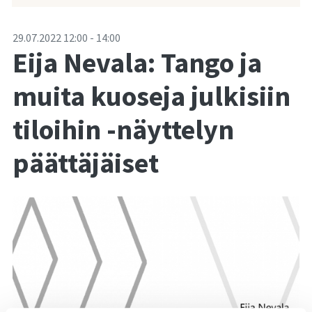
-
29.07.2022
12:00
-
14:00
Eija Nevala: Tango ja
muita kuoseja julkisiin
tiloihin -näyttelyn
päättäjäiset