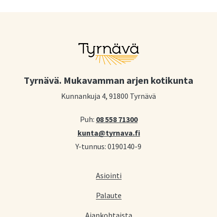
Tyrnävä. Mukavamman arjen kotikunta
Kunnankuja 4, 91800 Tyrnävä
Puh:
08 558 71300
kunta@tyrnava.fi
Y-tunnus: 0190140-9
Asiointi
Palaute
Ajankohtaista