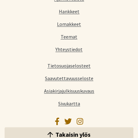
Hankkeet
Lomakkeet
Teemat
Yhteystiedot
Tietosuojaselosteet
Saavutettavuusseloste
Asiakirjajulkisuuskuvaus
Sivukartta
Facebook
Twitter
Instagram
Takaisin ylös