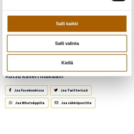
(kielitoimiston sanakirja). Runojen ilmaisu nojaa usein
mielikuvitukseen, mielleyhtymiin (Wikipedia). Näistä
lähtökohdista teosten nimet ovat sanoja, joita tulee vain
Salli kaikki
makustella.
Salli valinta
Takaisin tapahtumiin
Kiellä
Kutsu kaveri mukaan!
Jaa Facebookissa
Jaa Twitterissä
Jaa WhatsAppilla
Jaa sähköpostilla