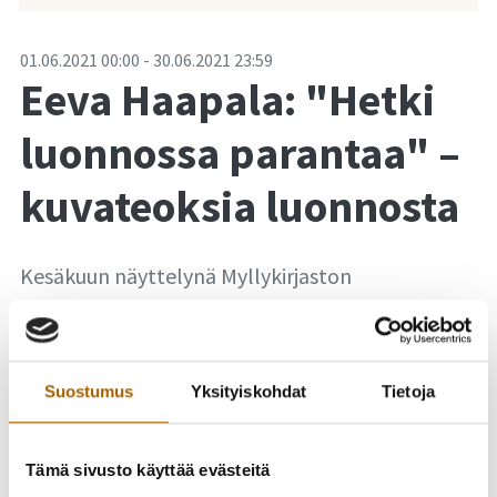
-
01.06.2021
00:00
-
30.06.2021
23:59
Eeva Haapala: "Hetki
luonnossa parantaa" –
kuvateoksia luonnosta
Kesäkuun näyttelynä Myllykirjaston
näyttelytilassa on Eeva Haapalan "Hetki
luonnossa parantaa" – kuvateoksia luonnosta.
Näyttely on avoinna 1.6.–30.6.2021. Näyttelyyn
Suostumus
Yksityiskohdat
Tietoja
pääsee tutustumaan kirjaston aukioloaikoina eli
ma–ke klo 12–19, to klo 9–16 ja pe klo 12–16.
Tämä sivusto käyttää evästeitä