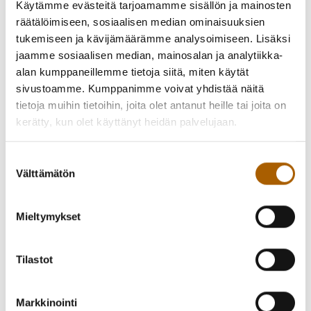
Käytämme evästeitä tarjoamamme sisällön ja mainosten
räätälöimiseen, sosiaalisen median ominaisuuksien
tukemiseen ja kävijämäärämme analysoimiseen. Lisäksi
Taiteilijan kertomaa:
jaamme sosiaalisen median, mainosalan ja analytiikka-
alan kumppaneillemme tietoja siitä, miten käytät
Kukat ovat inspiroineet taiteilijoita vuosisatoja. Itse en ole
sivustoamme. Kumppanimme voivat yhdistää näitä
liioin ollut innostunut aiheesta. Tämä epidemian
tietoja muihin tietoihin, joita olet antanut heille tai joita on
aiheuttama eristys laittoi minunkin ajatuksia uusille vesille.
kerätty, kun olet käyttänyt heidän palvelujaan.
Kukkia – kukkia – nyt pitää saada kukkia. Niinpä ostin ja
ostan ilokseni kukkia. Yllätyksekseni halusinkin ikuistaa
niitä. Ensin syntyi yksi vähän vaikean synnytyksen kautta.
Suostumuksen
Sitten reitti avautui. Maalaus maalauksen perään syntyi
Välttämätön
valinta
nopeassa tahdissa.
Mieltymykset
Pian huomasin, että turkoosi väri otti tilaa. Kukat halusivat
muotoutua vähän unenomaisiksi. Välillä piti miettiä onko
kukka lainkaan. Annoin kukkien tulla sellaisina kuin
Tilastot
halusivat. Katsoja päättäköön onko kukka vai ei.
Markkinointi
Oodi on haltioituneen sävyinen lyyrinen runo