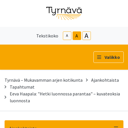
A
Tekstikoko
A
A
Valikko
Tyrnävä – Mukavamman arjen kotikunta
Ajankohtaista
Tapahtumat
Eeva Haapala: "Hetki luonnossa parantaa" – kuvateoksia
luonnosta