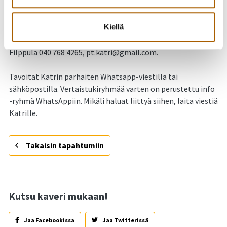
ryhmänohjaaja. Ryhmään osallistuminen ei edellytä ADHD-
diagnoosia tai yhdistyksen jäsenyyttä.
Kiellä
Tupoksen vertaistukiryhmän toimintaa koordinoi Katri
Filppula 040 768 4265, pt.katri@gmail.com.
Tavoitat Katrin parhaiten Whatsapp-viestillä tai
sähköpostilla. Vertaistukiryhmää varten on perustettu info
-ryhmä WhatsAppiin. Mikäli haluat liittyä siihen, laita viestiä
Katrille.
Takaisin tapahtumiin
Kutsu kaveri mukaan!
Jaa Facebookissa
Jaa Twitterissä