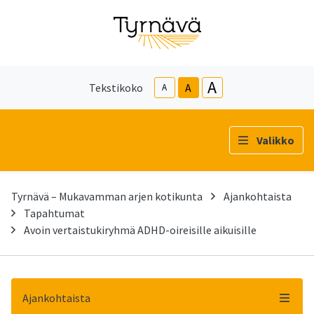
A
Tekstikoko
A
A
Valikko
Tyrnävä – Mukavamman arjen kotikunta
Ajankohtaista
Tapahtumat
Avoin vertaistukiryhmä ADHD-oireisille aikuisille
Ajankohtaista