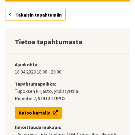
Takaisin tapahtumiin
Tietoa tapahtumasta
Ajankohta:
18.04.2023
18:00
-
20:00
Tapahtumapaikka:
Tupoksen kirjasto, yhdistystila
Riipintie 2, 91910 TUPOS
Katso kartalla
Ilmoittaudu mukaan:
- Avoin vertaistukiryhmä ADHD-oireisille aikuisille