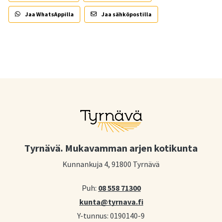
Jaa WhatsAppilla
Jaa sähköpostilla
Tyrnävä. Mukavamman arjen kotikunta
Kunnankuja 4, 91800 Tyrnävä
Puh:
08 558 71300
kunta@tyrnava.fi
Y-tunnus: 0190140-9