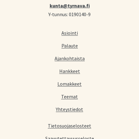
kunta@tyrnava.fi
Y-tunnus: 0190140-9
Asiointi
Palaute
Ajankohtaista
Hankkeet
Lomakkeet
Teemat
Yhteystiedot
Tietosuojaselosteet
Saavutettavuusseloste