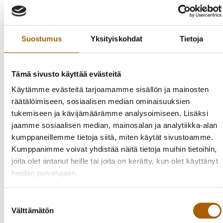
Suostumus
Yksityiskohdat
Tietoja
Oletko kiinnostunut terveellisistä elintavoista?
Tule mukaan kuulemaan ja jakamaan vinkkejä. Asiantuntijat
Tämä sivusto käyttää evästeitä
alustavat keskustelua.
Käytämme evästeitä tarjoamamme sisällön ja mainosten
Tapaamme tiistaisin klo 13.00–14.30:
räätälöimiseen, sosiaalisen median ominaisuuksien
tukemiseen ja kävijämäärämme analysoimiseen. Lisäksi
20.2. Vinkit elintapamuutoksen tekemiseen ja kirjaston
jaamme sosiaalisen median, mainosalan ja analytiikka-alan
palvelut
kumppaneillemme tietoja siitä, miten käytät sivustoamme.
27.2. Hyvinvointia ruoasta
Kumppanimme voivat yhdistää näitä tietoja muihin tietoihin,
12.3. Aktiivinen arki liikkuen
joita olet antanut heille tai joita on kerätty, kun olet käyttänyt
19.3. Hyvä uni ja rentoutuminen
heidän palvelujaan.
Suostumuksen
Paikka: Tyrnävän Myllykirjaston Kivipirtti, Meijerikatu 3.
Välttämätön
valinta
Ilmoittautuminen: viikkoa ennen tapaamista (tai kaikkiin