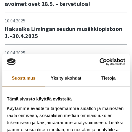
avoimet ovet 28.5. – tervetuloa!
10.04.2025
Hakuaika Limingan seudun musiikkiopistoon
1.–30.4.2025
10.04.2025
Vastaa Lakeuden kansalaisopiston palaute- ja
toivekyselyyn!
Suostumus
Yksityiskohdat
Tietoja
08.04.2025
Ainot ja Reinot liikkeelle Ouluhallissa 16.4.2025
Tämä sivusto käyttää evästeitä
Käytämme evästeitä tarjoamamme sisällön ja mainosten
03.04.2025
räätälöimiseen, sosiaalisen median ominaisuuksien
Palkin alueella alkaa katutyöt
tukemiseen ja kävijämäärämme analysoimiseen. Lisäksi
jaamme sosiaalisen median, mainosalan ja analytiikka-