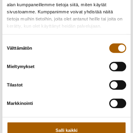
31.03.2025
alan kumppaneillemme tietoja siitä, miten käytät
Jätehuollon perusmaksun laskutus käynnistyy
sivustoamme. Kumppanimme voivat yhdistää näitä
pian
tietoja muihin tietoihin, joita olet antanut heille tai joita on
kerätty, kun olet käyttänyt heidän palvelujaan.
26.03.2025
Suostumuksen
Alue- ja kuntavaalit 2025
Välttämätön
valinta
25.03.2025
Mieltymykset
Muutos Murron maastopyöräreitissä
Tilastot
24.03.2025
Reittis-sivusto
Markkinointi
24.03.2025
Pohteen vammaisneuvosto etsii
vammaisystävällistä toimijaa
Salli kaikki