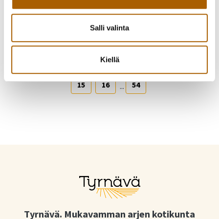
Salli valinta
Edellinen sivu
Seuraava sivu
Kiellä
1
8
9
10
11
12
13
14
...
15
16
54
...
Tyrnävä. Mukavamman arjen kotikunta