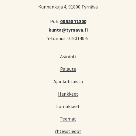
Kunnankuja 4, 91800 Tyrnävä
Puh:
08 558 71300
kunta@tyrnava.fi
Y-tunnus: 0190140-9
Asiointi
Palaute
Ajankohtaista
Hankkeet
Lomakkeet
Teemat
Yhteystiedot