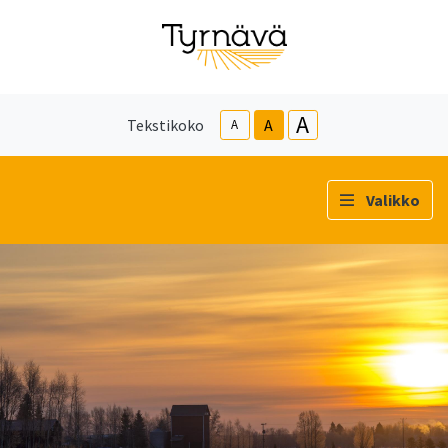
A
Tekstikoko
A
A
Valikko