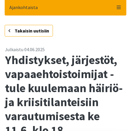
Ajankohtaista
-
Takaisin uutisiin
Julkaistu
04.06.2025
Yhdistykset, järjestöt,
vapaaehtoistoimijat -
tule kuulemaan häiriö-
ja kriisitilanteisiin
varautumisesta ke
11.6. klo 18