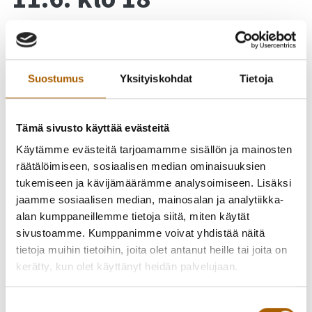
Yhdistykset, järjestöt, vapaaehtoistoimijat - ilmoittaudu
mukaan kuulemaan kolmannen sektorin häiriö- ja
kriisitilanteisiin varautumisesta keskiviikkona 11.6.2025 klo
Suostumus
Yksityiskohdat
Tietoja
18.00 Tyrnävän kunnantalolle valtuustosaliin. Tilaisuudessa
kahvitarjoilu klo 17.30 alkaen.
Tämä sivusto käyttää evästeitä
Tilaisuuden aiheina:
Käytämme evästeitä tarjoamamme sisällön ja mainosten
räätälöimiseen, sosiaalisen median ominaisuuksien
Yhteiskunnan turvallisuusstrategia (2025)
tukemiseen ja kävijämäärämme analysoimiseen. Lisäksi
Puolustusvoimien tilannekatsaus
jaamme sosiaalisen median, mainosalan ja analytiikka-
Poliisin tilannekatsaus
alan kumppaneillemme tietoja siitä, miten käytät
Yksilön varautuminen,
sivustoamme. Kumppanimme voivat yhdistää näitä
Yhdistyksen varautuminen
tietoja muihin tietoihin, joita olet antanut heille tai joita on
Yksilöt turvallisuustoimijoina
kerätty, kun olet käyttänyt heidän palvelujaan.
Suomen Punaisen Ristin (SPR) ja Vapaaehtoisen
pelastuspalvelun (Vapepa) roolit
Suostumuksen