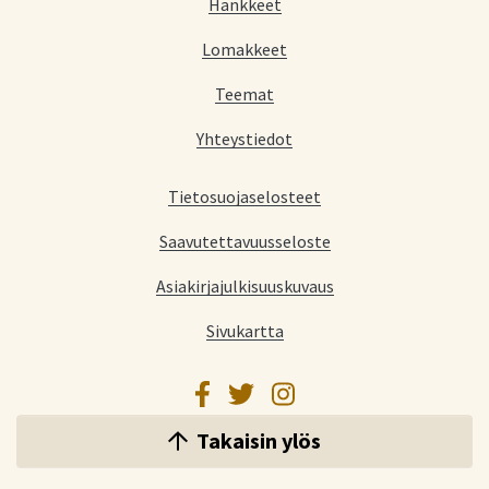
Hankkeet
Lomakkeet
Teemat
Yhteystiedot
Tietosuojaselosteet
Saavutettavuusseloste
Asiakirjajulkisuuskuvaus
Sivukartta
Facebook
Twitter
Instagram
Takaisin ylös