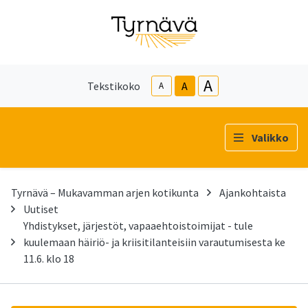
A
Tekstikoko
A
A
Valikko
Tyrnävä – Mukavamman arjen kotikunta
Ajankohtaista
Uutiset
Yhdistykset, järjestöt, vapaaehtoistoimijat - tule
kuulemaan häiriö- ja kriisitilanteisiin varautumisesta ke
11.6. klo 18