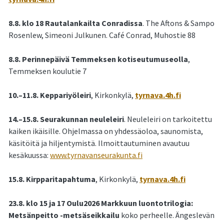
8.8. klo 18 Rautalankailta Conradissa
. The Aftons & Sampo
Rosenlew, Simeoni Julkunen. Café Conrad, Muhostie 88
8.8. Perinnepäivä Temmeksen kotiseutumuseolla
,
Temmeksen koulutie 7
10.–11.8. Keppariyöleiri
, Kirkonkylä,
tyrnava.4h.fi
14.–15.8. Seurakunnan neuleleiri
. Neuleleiri on tarkoitettu
kaiken ikäisille. Ohjelmassa on yhdessäoloa, saunomista,
käsitöitä ja hiljentymistä. Ilmoittautuminen avautuu
kesäkuussa:
www.tyrnavanseurakunta.fi
15.8. Kirpparitapahtuma
, Kirkonkylä,
tyrnava.4h.fi
23.8. klo 15 ja 17 Oulu2026 Markkuun luontotrilogia:
Metsänpeitto -metsäseikkailu
koko perheelle. Ängeslevän