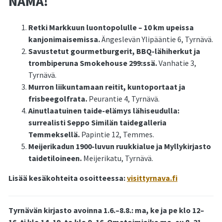
NÄMÄ!
Retki Markkuun luontopolulle – 10 km upeissa
kanjonimaisemissa.
Ängeslevän Ylipääntie 6, Tyrnävä.
Savustetut gourmetburgerit, BBQ-lähiherkut ja
trombiperuna Smokehouse 299:ssä.
Vanhatie 3,
Tyrnävä.
Murron liikuntamaan reitit, kuntoportaat ja
frisbeegolfrata.
Peurantie 4, Tyrnävä.
Ainutlaatuinen taide-elämys lähiseudulla:
surrealisti Seppo Similän taidegalleria
Temmeksellä.
Papintie 12, Temmes.
Meijerikadun 1900-luvun ruukkialue ja Myllykirjasto
taidetiloineen.
Meijerikatu, Tyrnävä.
Lisää kesäkohteita osoitteessa:
visittyrnava.fi
Tyrnävän kirjasto avoinna 1.6.–8.8.: ma, ke ja pe klo 12–