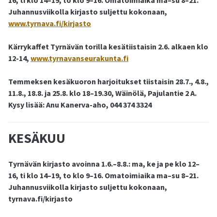
16, ti klo 14–19, to klo 9–16. Omatoimiaika ma–su 8–21.
Juhannusviikolla kirjasto suljettu kokonaan,
www.tyrnava.fi/kirjasto
Kärrykaffet Tyrnävän torilla kesätiistaisin 2.6. alkaen klo
12-14,
www.tyrnavanseurakunta.fi
Temmeksen kesäkuoron harjoitukset tiistaisin 28.7., 4.8.,
11.8., 18.8. ja 25.8. klo 18–19.30, Wäinölä, Pajulantie 2 A.
Kysy lisää: Anu Kanerva-aho, 044 374 3324
KESÄKUU
Tyrnävän kirjasto avoinna 1.6.–8.8.: ma, ke ja pe klo 12–
16, ti klo 14–19, to klo 9–16. Omatoimiaika ma–su 8–21.
Juhannusviikolla kirjasto suljettu kokonaan,
tyrnava.fi/kirjasto