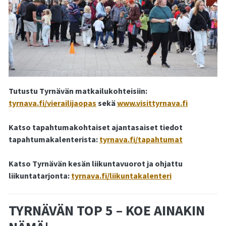
Tutustu Tyrnävän matkailukohteisiin:
tyrnava.fi/vierailijaopas
sekä
www.visittyrnava.fi
Katso tapahtumakohtaiset ajantasaiset tiedot
tapahtumakalenterista:
tyrnava.fi/tapahtumat
Katso Tyrnävän kesän liikuntavuorot ja ohjattu
liikuntatarjonta:
tyrnava.fi/liikuntakalenteri
TYRNÄVÄN TOP 5 – KOE AINAKIN