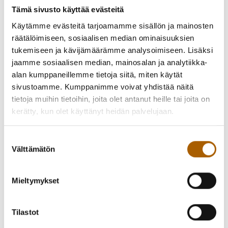
kesäkodilla
. Saunaan voi varata omia vuoroja perheelle tai
Tämä sivusto käyttää evästeitä
ystäville. Seurakunta tarjoaa kahvit ja pientä iltapalaa
Käytämme evästeitä tarjoamamme sisällön ja mainosten
saunojille. Varauskalenteri avautuu kesäkuun alussa.
räätälöimiseen, sosiaalisen median ominaisuuksien
Kylmäläntie 55,
www.tyrnavanseurakunta.fi
tukemiseen ja kävijämäärämme analysoimiseen. Lisäksi
jaamme sosiaalisen median, mainosalan ja analytiikka-
18.6. klo 18 Kesäinen yhteislaulutilaisuus ”Jo joutui
alan kumppaneillemme tietoja siitä, miten käytät
armas aika”
, Temmeksen kirkon piha.
sivustoamme. Kumppanimme voivat yhdistää näitä
tietoja muihin tietoihin, joita olet antanut heille tai joita on
27.6. klo 15–21 Oulu2026 Me juhlimme kulttuuria:
kerätty, kun olet käyttänyt heidän palvelujaan.
Perinnehäät
. Tyrnävän kotiseututalo, Pytinkitie 8
Suostumuksen
HEINÄKUU
Välttämätön
valinta
3.–31.7. Tii Helinä Art taidenäyttely
. Kunnan näyttelytila,
Mieltymykset
Myllykirjasto, Meijerikatu 3
Tilastot
4.7. klo 15 Tyrnävän Tempaus–Kajaanin Pallokerho
.
Kirkkotie 25,
www.tyrnavantempaus.fi