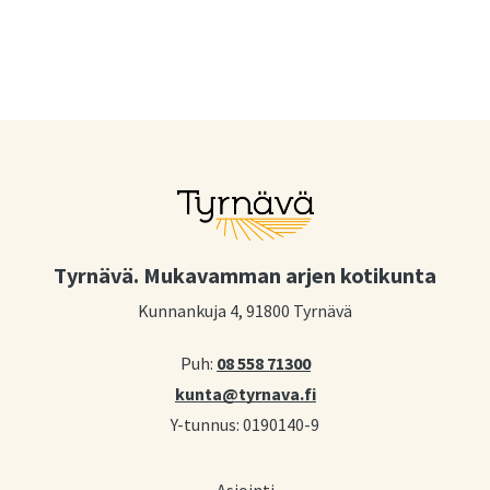
Tyrnävä. Mukavamman arjen kotikunta
Kunnankuja 4, 91800 Tyrnävä
Puh:
08 558 71300
kunta@tyrnava.fi
Y-tunnus: 0190140-9