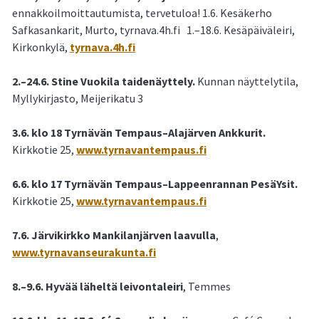
ennakkoilmoittautumista, tervetuloa! 1.6. Kesäkerho
Safkasankarit, Murto, tyrnava.4h.fi 1.–18.6. Kesäpäiväleiri,
Kirkonkylä,
tyrnava.4h.fi
2.–24.6. Stine Vuokila taidenäyttely.
Kunnan näyttelytila,
Myllykirjasto, Meijerikatu 3
3.6. klo 18 Tyrnävän Tempaus–Alajärven Ankkurit.
Kirkkotie 25,
www.tyrnavantempaus.fi
6.6. klo 17 Tyrnävän Tempaus–Lappeenrannan PesäYsit.
Kirkkotie 25,
www.tyrnavantempaus.fi
7.6. Järvikirkko Mankilanjärven laavulla
,
www.tyrnavanseurakunta.fi
8.–9.6. Hyvää läheltä leivontaleiri
, Temmes