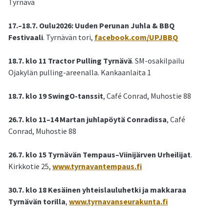
Tyrnävä
17.–18.7. Oulu2026: Uuden Perunan Juhla & BBQ
Festivaali
. Tyrnävän tori,
facebook.com/UPJBBQ
18.7. klo 11 Tractor Pulling Tyrnävä
. SM-osakilpailu
Ojakylän pulling-areenalla. Kankaanlaita 1
18.7. klo 19 SwingO-tanssit
, Café Conrad, Muhostie 88
26.7. klo 11–14 Martan juhlapöytä Conradissa
, Café
Conrad, Muhostie 88
26.7. klo 15 Tyrnävän Tempaus–Viinijärven Urheilijat
.
Kirkkotie 25,
www.tyrnavantempaus.fi
30.7. klo 18 Kesäinen yhteislauluhetki ja makkaraa
Tyrnävän torilla
,
www.tyrnavanseurakunta.fi