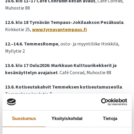
10.6. klo 11–17 Café Conradin kesän avaus
, Café Conrad,
Muhostie 88
12.6. klo 18 Tyrnävän Tempaus-Jokilaakson Pesäkuula
.
Kirkkotie 25,
www.tyrnavantempaus.fi
12.–14.6. TemmesRompe
, osto- ja myyntiliike Hinkkilä,
Myllytie 2
13.6. klo 17 Oulu2026: Markkuun Kulttuurikekkerit ja
kesänäyttelyn avajaiset
. Café Conrad, Muhostie 88
13.6. Kotiseutukahvit Temmeksen kotiseutumuseolla
.
Temmeksen koulutie 7
17.6. klo 18 Tyrnävän Tempaus–Siilinjärven Pesis
.
Kirkkotie 25,
www.tyrnavantempaus.fi
Suostumus
Yksityiskohdat
Tietoja
17.6. klo 17–21 Saunailta Tyrnävän seurakunnan