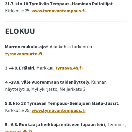
31.7. klo 18 Tyrnävän Tempaus–Haminan Palloilijat
.
Kirkkotie 25,
www.tyrnavantempaus.fi
ELOKUU
Murron mukula-ajot
. Ajankohta tarkentuu.
tyrnavanmurto.fi
3.–4.8. Eräleiri
, Markkuu,
tyrnava.4h.fi
4.–28.8. Ville Vuorenmaan taidenäyttely
. Kunnan
näyttelytila, Myllykirjasto, Meijerikatu 3
5.8. klo 18 Tyrnävän Tempaus–Seinäjoen Maila-Jussit
.
Kirkkotie 25,
www.tyrnavantempaus.fi
5.–6.8. Ruokaa ja herkkuja entiseen tapaan leiri
, Temmes,
tyrnava.4h.fi