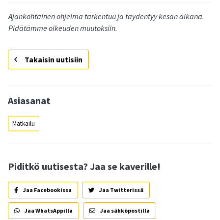
Ajankohtainen ohjelma tarkentuu ja täydentyy kesän aikana.
Pidätämme oikeuden muutoksiin.
Takaisin uutisiin
Asiasanat
Matkailu
Piditkö uutisesta? Jaa se kaverille!
Jaa Facebookissa
Jaa Twitterissä
Jaa WhatsAppilla
Jaa sähköpostilla