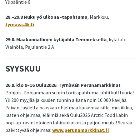
Ylipääntie 6
28.–29.8 Nuku yö ulkona -tapahtuma
, Markkuu,
tyrnava.4h.fi
29.8. Maakunnallinen kyläjuhla Temmeksellä
, kylätalo
Wäinölä, Pajulantie 2 A
SYYSKUU
26.9. klo 9–16 Oulu2026: Tyrnävän Perunamarkkinat
.
Pohjois-Pohjanmaan suurin toritapahtuma juhlii kulttuuria!
Yli 200 myyjää ja kuuden tunnin aikana noin 10 000 kävijää.
Päivän täydeltä hauskaa ohjelmaa kaikenikäisille: musiikkia,
lasten ohjelmaa, eläimiä sekä Oulu2026 Arctic Food Labin
pop-up-ravintoloiden lähiruokatori ja paljon muuta! Seuraa
päivittyvää ohjelmaa:
www.perunamarkkinat.fi