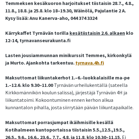
Temmeksen kesäkuoron harjoitukset tiistaisin 28.7., 4.8.,
11.8., 18.8. ja 25.8. klo 18–19.30, Wäinölä, Pajulantie 2 A.
Kysy lisää: Anu Kanerva-aho, 044 374 3324
Kärrykaffet Tyrnävän torilla
kesätiistaisin 2.6. alkaen
klo
12-14, tyrnavanseurakunta.fi
Lasten jousiammunnan minikurssit Temmes, kirkonkylä
ja Murto. Ajankohta tarkentuu.
tyrnava.4h.fi
Maksuttomat liikuntakerhot 1.–6.-luokkalaisille ma-pe
1.–12.6. klo 9.30–11.00
Tyrnävän urheilukentällä (sateella
Kirkkomännikön koulun salissa), järjestäjä Tyrnävän 4H ja
liikuntatoimi. Kokoontuminen ennen kerhon alkua
kunnantalon pihalla, josta siirrytään päivän liikuntapaikalle.
Maksuttomat porrasjumpat ikäihmisille kesällä
Kotihalmeen kuntoportaissa tiistaisin 5.5.,12.5.,19.5.,
26.5., 9.6., 16.6., 23.6., 7.7., 4.8. ja 11.8. klo 10.30–11.15.
Ei