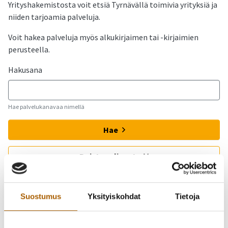
Yrityshakemistosta voit etsiä Tyrnävällä toimivia yrityksiä ja
niiden tarjoamia palveluja.
Voit hakea palveluja myös alkukirjaimen tai -kirjaimien
perusteella.
Hakusana
Hae palvelukanavaa nimellä
Hae palvelukanavaa nimellä
Hae
Poista valinnat
Voit hakea palveluita myös
Suostumus
Yksityiskohdat
Tietoja
alkukirjaimen perusteella