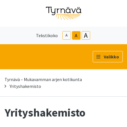
A
Tekstikoko
A
A
Valikko
Tyrnävä – Mukavamman arjen kotikunta
Yrityshakemisto
Yrityshakemisto
-