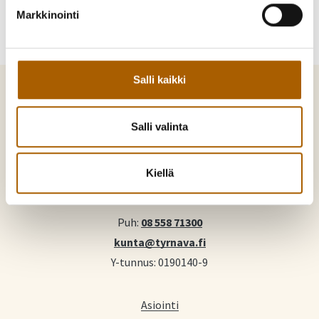
Markkinointi
Salli kaikki
Salli valinta
Tyrnävä. Mukavamman arjen kotikunta
Kiellä
Kunnankuja 4, 91800 Tyrnävä
Puh:
08 558 71300
kunta@tyrnava.fi
Y-tunnus: 0190140-9
Asiointi