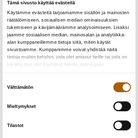
Tämä sivusto käyttää evästeitä
A
B
C
D
E
F
G
H
I
Käytämme evästeitä tarjoamamme sisällön ja mainosten
räätälöimiseen, sosiaalisen median ominaisuuksien
J
K
L
M
N
O
P
Q
tukemiseen ja kävijämäärämme analysoimiseen. Lisäksi
jaamme sosiaalisen median, mainosalan ja analytiikka-
R
S
T
U
V
W
X
Y
Z
alan kumppaneillemme tietoja siitä, miten käytät
sivustoamme. Kumppanimme voivat yhdistää näitä
tietoja muihin tietoihin, joita olet antanut heille tai joita on
Å
Ä
Ö
kerätty, kun olet käyttänyt heidän palvelujaan.
Suostumuksen
Välttämätön
valinta
Lisää yrityksesi hakemistoon
täältä
.
Yritykset
Mieltymykset
Ei tuloksia
Tilastot