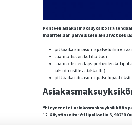
Pohteen asiakasmaksuyksikössä tehdään
määritellään palvelusetelien arvot seuraa
pitkäaikaisiin asumispalveluihin eri a
säännölliseen kotihoitoon
säännölliseen lapsiperheiden kotipal
jaksot uusille asiakkaille)
pitkäaikaisiin asumispalvelupäätöksiin
Asiakasmaksuyksikön
Yhteydenotot asiakasmaksuyksikköön puhel
12. Käyntiosoite: Yrttipellontie 6, 90230 O
Toistaiseksi pyydämme lähettämään sähköpo