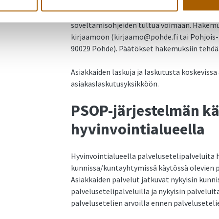
päätöksenteossa alkuvuoden 2023 aikana. 
toistaiseksi asiakasmaksuyksikön työntekijöi
soveltamisohjeiden tultua voimaan. Hakemu
kirjaamoon (kirjaamo@pohde.fi tai Pohjois-
90029 Pohde). Päätökset hakemuksiin tehdä
Asiakkaiden laskuja ja laskutusta koskevissa
asiakaslaskutusyksikköön.
PSOP-järjestelmän kä
hyvinvointialueella
Hyvinvointialueella palvelusetelipalveluita 
kunnissa/kuntayhtymissä käytössä olevien pe
Asiakkaiden palvelut jatkuvat nykyisin kunni
palvelusetelipalveluilla ja nykyisin palvelui
palvelusetelien arvoilla ennen palvelusetel