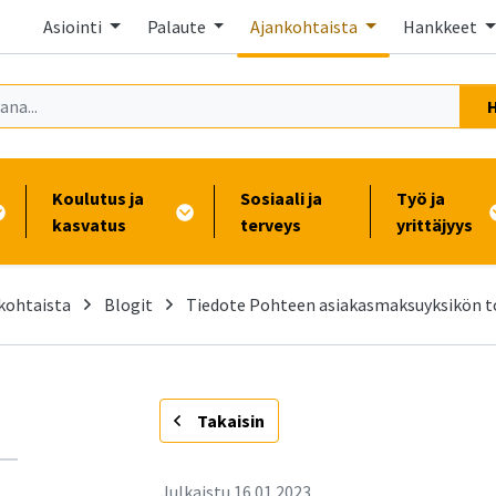
Asiointi
Palaute
Ajankohtaista
Hankkeet
Koulutus ja
Sosiaali ja
Työ ja
kasvatus
terveys
yrittäjyys
kohtaista
Blogit
Tiedote Pohteen asiakasmaksuyksikön 
-
Takaisin
Julkaistu
16.01.2023