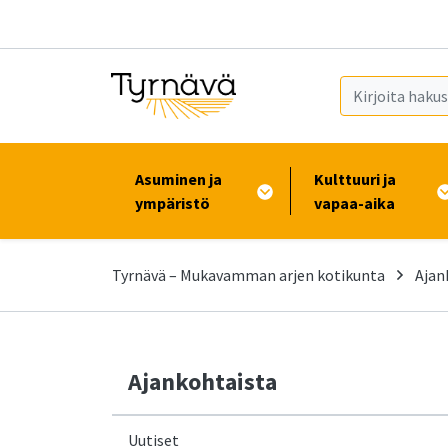
Siirry pääsisältöön (Paina Enter)
Asuminen ja
Kulttuuri ja
ympäristö
vapaa-aika
Tyrnävä – Mukavamman arjen kotikunta
Ajan
Ajankohtaista
Uutiset