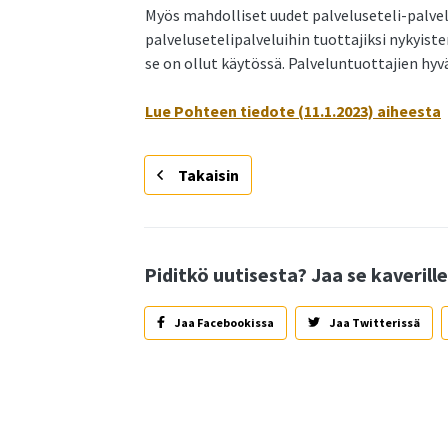
Myös mahdolliset uudet palveluseteli-palvel
palvelusetelipalveluihin tuottajiksi nykyiste
se on ollut käytössä. Palveluntuottajien hy
Lue Pohteen tiedote (11.1.2023) aiheesta
Takaisin
Piditkö uutisesta? Jaa se kaverille
Jaa Facebookissa
Jaa Twitterissä