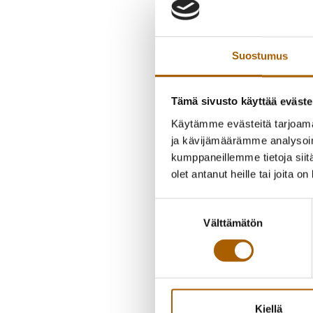
Suostumus
Tämä sivusto käyttää eväste
Käytämme evästeitä tarjoama
ja kävijämäärämme analysoim
kumppaneillemme tietoja siitä
olet antanut heille tai joita o
Suostumuksen
Välttämätön
valinta
Kiellä