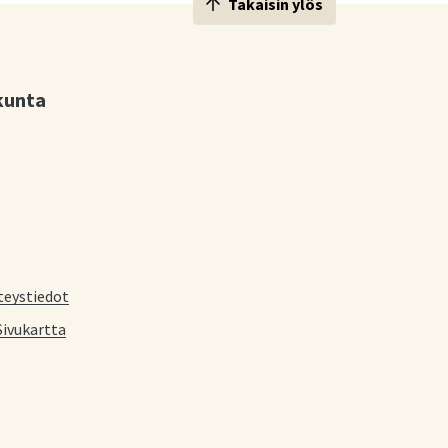
Takaisin ylös
kunta
teystiedot
Sivukartta