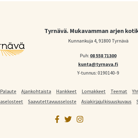
Tyrnävä. Mukavamman arjen koti
Kunnankuja 4, 91800 Tyrnävä
Puh:
08 558 71300
kunta@tyrnava.fi
Y-tunnus: 0190140-9
Palaute
Ajankohtaista
Hankkeet
Lomakkeet
Teemat
Yh
jaselosteet
Saavutettavuusseloste
Asiakirjajulkisuuskuvaus
Facebook
Twitter
Instagram