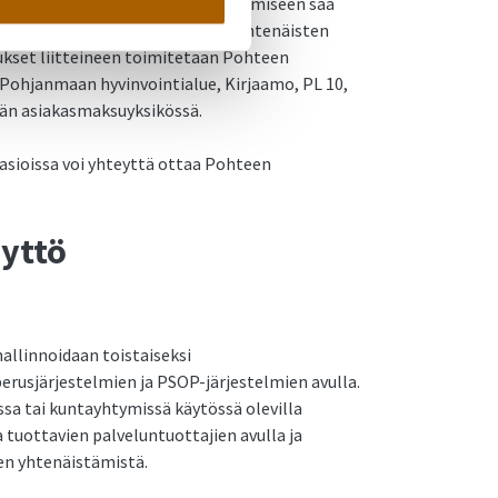
Hakemuksia asiakasmaksun alentamiseen saa
ltä ja ne lisätään www-sivuille yhtenäisten
kset liitteineen toimitetaan Pohteen
Pohjanmaan hyvinvointialue, Kirjaamo, PL 10,
än asiakasmaksuyksikössä.
 asioissa voi yhteyttä ottaa Pohteen
yttö
hallinnoidaan toistaiseksi
rusjärjestelmien ja PSOP-järjestelmien avulla.
ssa tai kuntayhtymissä käytössä olevilla
ta tuottavien palveluntuottajien avulla ja
ien yhtenäistämistä.