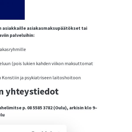
 asiakkaille asiakasmaksupäätökset tai
viin palveluihin:
siakasryhmille
veluun (pois lukien kahden viikon maksuttomat
 Konstiin ja psykiatriseen laitoshoitoon
 yhteystiedot
imitse p. 08 5585 3782 (Oulu), arkisin klo 9–
ulu
stiviestit työntekijöiden