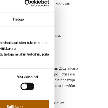
n mukaisesti. Lakeuden alueeseen kuuluvan
kaspalvelusihteerit:
Tietoja
pohde.fi
hde.fi
aksuyksikön palveluvastaavaan Niina
 ominaisuuksien tukemiseen
tiikka-alan
kutus
ietoja muihin tietoihin, joita
maksut ovat päätöksenteossa kevään 2023 aikana
hjeet ja hinnastot on hyväksytty poliittisessa
Markkinointi
ntayhtymien soveltamisohjeita ja hinnastoja.
et asiakasmaksupäätökset porrastetusti kevään
ttämisen osalta soveltamisohjeet ovat
Salli kaikki