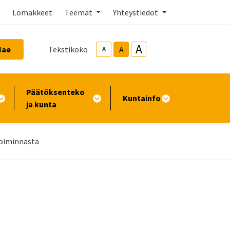
Lomakkeet
Teemat
Yhteystiedot
A
Hae
Tekstikoko
A
A
Päätöksenteko
Kuntainfo
ja kunta
toiminnasta