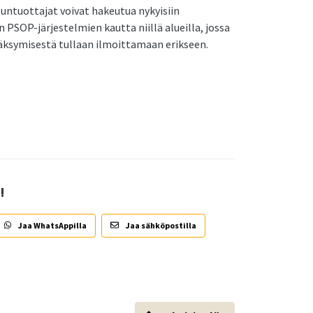
untuottajat voivat hakeutua nykyisiin
n PSOP-järjestelmien kautta niillä alueilla, jossa
väksymisestä tullaan ilmoittamaan erikseen.
!
Jaa WhatsAppilla
Jaa sähköpostilla