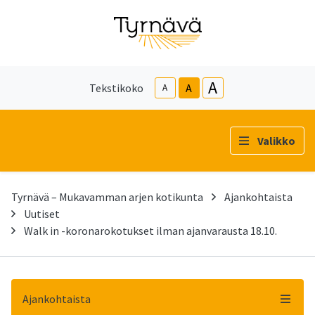
A
Tekstikoko
A
A
Valikko
Tyrnävä – Mukavamman arjen kotikunta
Ajankohtaista
Uutiset
Walk in -koronarokotukset ilman ajanvarausta 18.10.
Ajankohtaista