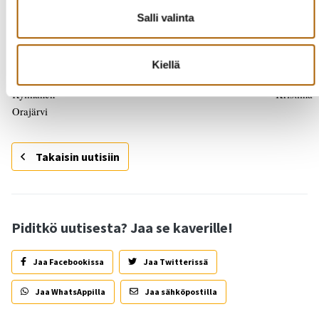
Salli valinta
Johtava
lääkäri Palvelupäällikk
Kiellä
Liisa
Kylmänen Kristiina
Orajärvi
Takaisin uutisiin
Piditkö uutisesta? Jaa se kaverille!
Jaa Facebookissa
Jaa Twitterissä
Jaa WhatsAppilla
Jaa sähköpostilla