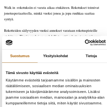
Walk in -rokotuksiin ei varata aikaa etukäteen. Rokotukset toimivat
jonotusperiaatteella, minkä vuoksi jonoa ja jopa ruuhkaa saattaa
syntyä.
Rokotteiden säilyvyyden vuoksi annokset varataan rokotuspisteille
etukäteen. Tämän vuoksi on mahdollista, että rokotteet voivat loppua
ennen walk in -päivän päättymisaikaa.
Rokotteita jaetaan niin kauan kuin annoksia riittää, mutta jonoa ei ole
Suostumus
Yksityiskohdat
Tietoja
mahdollista jäädä purkamaan enää sulkemisajankohdan jälkeen.
Sisäänotto lopetetaan jo hieman ennen sulkemisaikaa, jotta 15
minuutin seuranta-aika voidaan toteuttaa aukioloajan puitteissa.
Tämä sivusto käyttää evästeitä
Käytämme evästeitä tarjoamamme sisällön ja mainosten
Lasten ja nuorten ei tarvitse itse täyttää mitään suostumuslomaketta
räätälöimiseen, sosiaalisen median ominaisuuksien
koskien koronarokotuksia, vaan nuoren halukkuus ottaa rokote
tukemiseen ja kävijämäärämme analysoimiseen. Lisäksi
voidaan selvittää suullisesti. Myöskään lapsilla ja nuorilla ei tarvitse
jaamme sosiaalisen median, mainosalan ja analytiikka-alan
olla rokotukselle mentäessä vanhempien täyttämää
kumppaneillemme tietoja siitä, miten käytät sivustoamme.
suostumuslomaketta mukana.