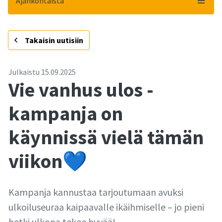
Ajankohtaista
-
Takaisin uutisiin
Julkaistu
15.09.2025
Vie vanhus ulos -
kampanja on
käynnissä vielä tämän
viikon💙
Kampanja kannustaa tarjoutumaan avuksi
ulkoiluseuraa kaipaavalle ikäihmiselle – jo pieni
hetki ulkona tekee hyvää!