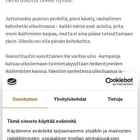
Juttutuokio puiston penkillä, pieni kävely, rauhallinen
kahvihetki ulkoilmassa – kaikki nämä ovat asioita, joita
moni ikäihminen kaipaa, mutta ei aina pääse toteuttamaan
yksin. Ulkoilu voi olla päivän kohokohta.
Ikäinstituutin vuosittainen Vie vanhus ulos -kampanja
kutsuu ulkoilemaan toimintakyvyltään heikentyneiden
ikäihmisten kanssa. Väestön vanhetessa ulkoiluapua ja -
seuraa tarvitsevia on yhä enemmän.
Kampanjaan voi osallistua jokainen, joka haluaa tehdä
Suostumus
Yksityiskohdat
Tietoja
hyvää. 💙
Tämä sivusto käyttää evästeitä
Käytämme evästeitä tarjoamamme sisällön ja mainosten
räätälöimiseen, sosiaalisen median ominaisuuksien