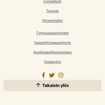
Lomakkeet
Teemat
Yhteystiedot
Tietosuojaselosteet
Saavutettavuusseloste
Asiakirjajulkisuuskuvaus
Sivukartta
Facebook
Twitter
Instagram
Takaisin ylös