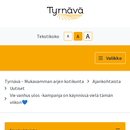
A
Tekstikoko
A
A
Valikko
Tyrnävä – Mukavamman arjen kotikunta
Ajankohtaista
Uutiset
Vie vanhus ulos -kampanja on käynnissä vielä tämän
viikon💙