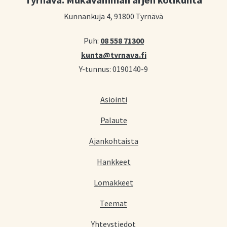
Kunnankuja 4, 91800 Tyrnävä
Puh:
08 558 71300
kunta@tyrnava.fi
Y-tunnus: 0190140-9
Asiointi
Palaute
Ajankohtaista
Hankkeet
Lomakkeet
Teemat
Yhteystiedot