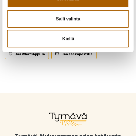
Salli valinta
Piditkö uutisesta? Jaa se kaverille!
Kiellä
Jaa Facebookissa
Jaa Twitterissä
Jaa WhatsAppilla
Jaa sähköpostilla
Tyrnävä. Mukavamman arjen kotikunta