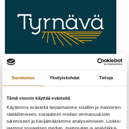
Suostumus
Yksityiskohdat
Tietoja
Vastaa kyselyyn Tyrnävän kylien turvallisuuteen liittyen!
Kysely on tarkoitettu sekä vakituisille että vapaa-ajan
Tämä sivusto käyttää evästeitä
asukkaille. Kysely on avoinna 8.4.-29.4.2026 välisen ajan.
Käytämme evästeitä tarjoamamme sisällön ja mainosten
räätälöimiseen, sosiaalisen median ominaisuuksien
Kyselyn vastauksia hyödynnetään kyläkohtaisten
tukemiseen ja kävijämäärämme analysoimiseen. Lisäksi
kyläturvallisuussuunnitelmien laatimisessa ja kylän
jaamme sosiaalisen median, mainosalan ja analytiikka-