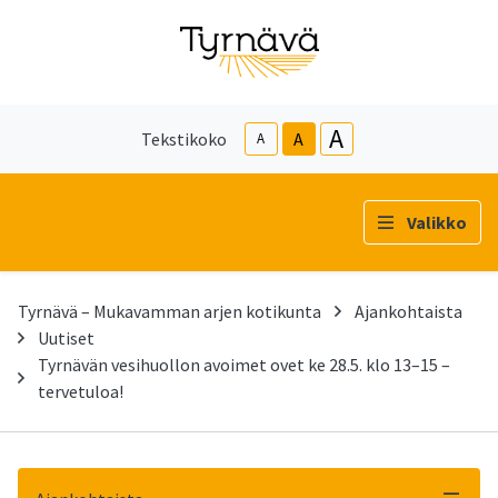
A
Tekstikoko
A
A
Valikko
Tyrnävä – Mukavamman arjen kotikunta
Ajankohtaista
Uutiset
Tyrnävän vesihuollon avoimet ovet ke 28.5. klo 13–15 –
tervetuloa!