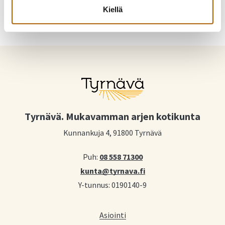
Kiellä
Tyrnävä. Mukavamman arjen kotikunta
Kunnankuja 4, 91800 Tyrnävä
Puh:
08 558 71300
kunta@tyrnava.fi
Y-tunnus: 0190140-9
Asiointi