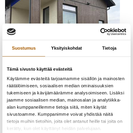
Suostumus
Yksityiskohdat
Tietoja
Tämä sivusto käyttää evästeitä
Käytämme evästeitä tarjoamamme sisällön ja mainosten
räätälöimiseen, sosiaalisen median ominaisuuksien
🔨 Tyrnävän vesihuollon uudet toimitilat – tervetuloa
tukemiseen ja kävijämäärämme analysoimiseen. Lisäksi
tutustumaan!
jaamme sosiaalisen median, mainosalan ja analytiikka-
alan kumppaneillemme tietoja siitä, miten käytät
Tyrnävän Vesihuolto Oy on muuttanut uusiin toimitiloihin ja
sivustoamme. Kumppanimme voivat yhdistää näitä
kutsumme sinut tutustumaan tiloihin ja toimintaamme!
tietoja muihin tietoihin, joita olet antanut heille tai joita on
kerätty, kun olet käyttänyt heidän palvelujaan.
📅 Keskiviikkona 28.5.2025 klo 13.00–15.00