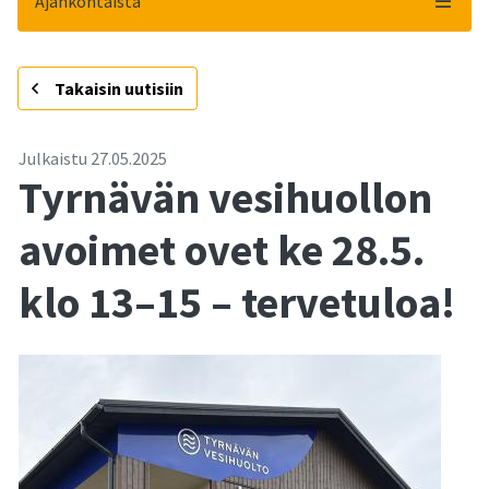
Ajankohtaista
-
Takaisin uutisiin
Julkaistu
27.05.2025
Tyrnävän vesihuollon
avoimet ovet ke 28.5.
klo 13–15 – tervetuloa!