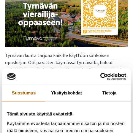
Tyrnävän kunta tarjoaa kaikille käyttöön sähköisen
opaskirjan. Olitpa sitten käymässä Tyrnävällä, haluat
esitellä Tyrnävää vieraillesi tai löytää kotikunnastasi uusia
asioita, löydät oppaasta Tyrnävän vierailukohteet ja
aktiviteetit näppärästi kartalle sijoitettuna. Opaskirjasta
löytyvät myös Tyrnävän suurimmat vuotuiset tapahtumat.
Suostumus
Yksityiskohdat
Tietoja
Käyttäjät voivat avata ilmaisen oppaan suoraan
puhelimellaan – selaimella tai mobiilisovelluksella toimiva
Tämä sivusto käyttää evästeitä
palvelu on saatavissa 28 kielellä. Palvelusta on myös
Käytämme evästeitä tarjoamamme sisällön ja mainosten
mahdollista tulostaa oman kohteen tiloihin
räätälöimiseen, sosiaalisen median ominaisuuksien