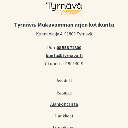
Tyrnävä. Mukavamman arjen kotikunta
Kunnankuja 4, 91800 Tyrnävä
Puh:
08 558 71300
kunta@tyrnava.fi
Y-tunnus: 0190140-9
Asiointi
Palaute
Ajankohtaista
Hankkeet
Lomakkeet