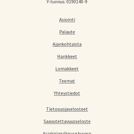
Y-tunnus: 0190140-9
Asiointi
Palaute
Ajankohtaista
Hankkeet
Lomakkeet
Teemat
Yhteystiedot
Tietosuojaselosteet
Saavutettavuusseloste
Asiakirjajulkisuuskuvaus