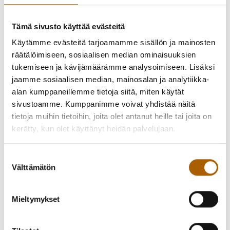
jäsenistä ja aktiivisesti toimintaan osallistuvista noin 2/3 on
7–28-vuotiaita tyrnäväläisiä. Avustuksia myönnetään
Tämä sivusto käyttää evästeitä
toimintaan, joka edistää ja tukee nuorten omatoimisuutta,
Käytämme evästeitä tarjoamamme sisällön ja mainosten
aktiivista kansalaisuutta ja parantaa osallisuutta.
räätälöimiseen, sosiaalisen median ominaisuuksien
Nuorisotoimen avustuksiin on varattu 5500 euron
tukemiseen ja kävijämäärämme analysoimiseen. Lisäksi
määräraha ja se jaetaan kevään haun yhteydessä kokonaan.
jaamme sosiaalisen median, mainosalan ja analytiikka-
alan kumppaneillemme tietoja siitä, miten käytät
Liikuntatoimen perusavustusta
voi saada tyrnäväläinen
sivustoamme. Kumppanimme voivat yhdistää näitä
rekisteröity yhdistys, jonka pääasiallinen toiminta
tietoja muihin tietoihin, joita olet antanut heille tai joita on
sääntöjensä mukaisesti on liikuntatoiminta. Perusavustusta
kerätty, kun olet käyttänyt heidän palvelujaan.
jaettaessa huomioidaan koko seura-/yhdistystoiminta
edelliseltä vuodelta, mm. osallistujamäärät ja pidetyt
ohjatut harjoituskerrat sekä seuran/yhdistyksen tulevan
Suostumuksen
Välttämätön
kauden suunnitelmat. Perusavustuksina jaetaan 10 000 €
valinta
kevään haussa.
Mieltymykset
Kunnan avustusten saaminen velvoittaa yhdistystä
osallistumaan kunnan järjestämään yhdistysiltaan