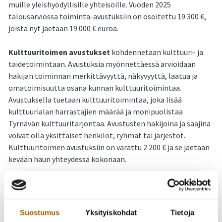
muille yleishyödyllisille yhteisöille. Vuoden 2025
talousarviossa toiminta-avustuksiin on osoitettu 19 300 €,
joista nyt jaetaan 19 000 € euroa.
Kulttuuritoimen avustukset
kohdennetaan kulttuuri- ja
taidetoimintaan. Avustuksia myönnettäessä arvioidaan
hakijan toiminnan merkittävyyttä, näkyvyyttä, laatua ja
omatoimisuutta osana kunnan kulttuuritoimintaa.
Avustuksella tuetaan kulttuuritoimintaa, joka lisää
kulttuurialan harrastajien määrää ja monipuolistaa
Tyrnävän kulttuuritarjontaa. Avustusten hakijoina ja saajina
voivat olla yksittäiset henkilöt, ryhmät tai järjestöt.
Kulttuuritoimen avustuksiin on varattu 2 200 € ja se jaetaan
kevään haun yhteydessä kokonaan.
Nuorisotoimen avustusten
tavoitteena on tukea ja luoda
edellytyksiä nuorten omaehtoiselle toiminnalle. Avustusta
myönnetään varhaisnuoriso- ja nuorisojärjestöille tai niiden
Suostumus
Yksityiskohdat
Tietoja
paikallisyhdistyksille tai nuorten toimintaryhmille, joiden