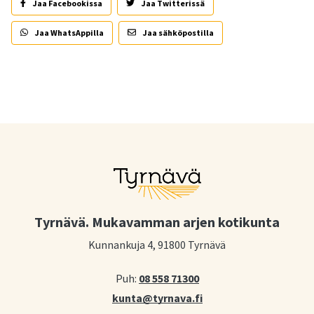
Jaa Facebookissa
Jaa Twitterissä
Jaa WhatsAppilla
Jaa sähköpostilla
Tyrnävä. Mukavamman arjen kotikunta
Kunnankuja 4, 91800 Tyrnävä
Puh:
08 558 71300
kunta@tyrnava.fi