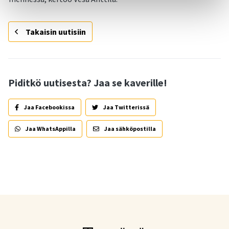
Takaisin uutisiin
Piditkö uutisesta? Jaa se kaverille!
Jaa Facebookissa
Jaa Twitterissä
Jaa WhatsAppilla
Jaa sähköpostilla