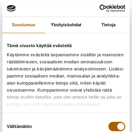
tehtävästä, ja päätös on tehty hyvässä
yhteisymmärryksessä yhtiön hallituksen kanssa.
Lyijynen jatkaa tehtävässään elokuun loppuun
Suostumus
Yksityiskohdat
Tietoja
varmistaakseen sujuvan siirtymävaiheen ja tukeakseen
yhtiötä uuden toimitusjohtajan rekrytointiprosessin aikana.
Tämä sivusto käyttää evästeitä
Hallitus avaa tehtävän haettavaksi mahdollisimman pian ja
Käytämme evästeitä tarjoamamme sisällön ja mainosten
tiedottaa rekrytointiprosessin etenemisestä.
räätälöimiseen, sosiaalisen median ominaisuuksien
tukemiseen ja kävijämäärämme analysoimiseen. Lisäksi
Lasse Lyijynen kertoo, että uuden kehitysyhtiön
jaamme sosiaalisen median, mainosalan ja analytiikka-
rakentaminen Tyrnävälle on ollut hieno kokonaisuus.
alan kumppaneillemme tietoja siitä, miten käytät
sivustoamme. Kumppanimme voivat yhdistää näitä
– Näiden vajaan neljän vuoden aikana Tyrnävän Kehitys
tietoja muihin tietoihin, joita olet antanut heille tai joita on
Oy:stä on muodostunut luotettu kumppani Tyrnävällä
kerätty, kun olet käyttänyt heidän palvelujaan.
toimiville ja kuntaamme sijoittuville yrityksille.
Kehitysyhtiö on aktiivinen toimija monenlaisissa
Suostumuksen
kehityshankkeissa, joiden myötä Tyrnävälle muun muassa
Välttämätön
valinta
valmistuu tulevana elokuuna uusia yritystiloja, kertoo