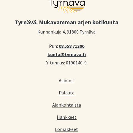
Tyrnävä. Mukavamman arjen kotikunta
Kunnankuja 4, 91800 Tyrnävä
Puh:
08 558 71300
kunta@tyrnava.fi
Y-tunnus: 0190140-9
Asiointi
Palaute
Ajankohtaista
Hankkeet
Lomakkeet