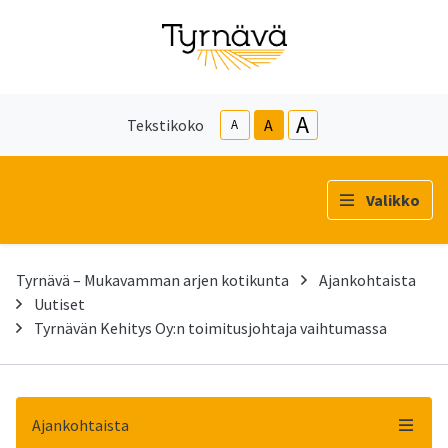
A
Tekstikoko
A
A
Valikko
Tyrnävä – Mukavamman arjen kotikunta
Ajankohtaista
Uutiset
Tyrnävän Kehitys Oy:n toimitusjohtaja vaihtumassa
Ajankohtaista