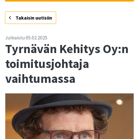
-
Takaisin uutisiin
Julkaistu
05.02.2025
Tyrnävän Kehitys Oy:n
toimitusjohtaja
vaihtumassa