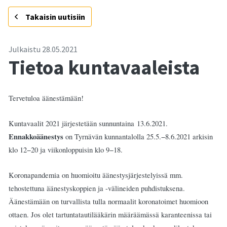
-
Takaisin uutisiin
Julkaistu
28.05.2021
Tietoa kuntavaaleista
Tervetuloa äänestämään!
Kuntavaalit 2021 järjestetään sunnuntaina 13.6.2021.
Ennakkoäänestys
on Tyrnävän kunnantalolla 25.5.
−
8.6.2021 arkisin
klo 12
−
20 ja viikonloppuisin klo 9
−
18.
Koronapandemia on huomioitu äänestysjärjestelyissä mm.
tehostettuna äänestyskoppien ja -välineiden puhdistuksena.
Äänestämään on turvallista tulla normaalit koronatoimet huomioon
ottaen. Jos olet tartuntatautilääkärin määräämässä karanteenissa tai