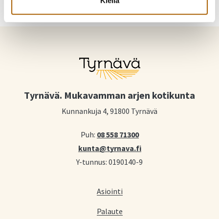
Kiellä
Tyrnävä. Mukavamman arjen kotikunta
Kunnankuja 4, 91800 Tyrnävä
Puh:
08 558 71300
kunta@tyrnava.fi
Y-tunnus: 0190140-9
Asiointi
Palaute