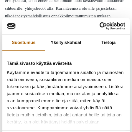
eristyksessä, soita ennen äänestämään tuloa keskusvaalilautakunnan
sihteerille, yhteystiedot alla. Karanteenissa oleville järjestetään
ulkoäänestysmahdollisuus ennakkoilmoittautumisten mukaan.
Ehdokaslistojen yhdistelmä
on julkaistu kunnan virallisella
ilmoitustaululla, Tyrnävän nettisivuilla kuulutuksissa, ja se löytyy
Suostumus
Yksityiskohdat
Tietoja
myös muista julkisista tiloista. Yhdistelmään on mahdollista tutustua
myös äänestyspaikalla. Ehdokaslistojen yhdistelmä on myös tämän
tiedotteen liitteenä.
Tämä sivusto käyttää evästeitä
Käytämme evästeitä tarjoamamme sisällön ja mainosten
Varsinaisena vaalipäivänä 13.6. äänestys tapahtuu omalla
räätälöimiseen, sosiaalisen median ominaisuuksien
äänestyspaikalla: Murron koululla, Tyrnävän kunnantalolla tai
tukemiseen ja kävijämäärämme analysoimiseen. Lisäksi
Temmeksen koulun liikuntasalissa (Huom.! Muuttunut
jaamme sosiaalisen median, mainosalan ja analytiikka-
äänestyspaikka).
Oma äänestyspaikka selviää kotiin postitetusta
alan kumppaneillemme tietoja siitä, miten käytät
äänioikeusilmoituksesta. Tarvittaessa äänestyspaikan voi tarkistaa
sivustoamme. Kumppanimme voivat yhdistää näitä
keskusvaalilautakunnan sihteeriltä.
tietoja muihin tietoihin, joita olet antanut heille tai joita on
kerätty, kun olet käyttänyt heidän palvelujaan.
Tyrnävän kunnan keskusvaalilautakunnan puolesta: