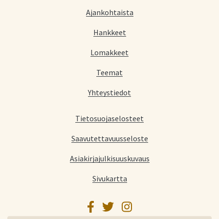
Ajankohtaista
Hankkeet
Lomakkeet
Teemat
Yhteystiedot
Tietosuojaselosteet
Saavutettavuusseloste
Asiakirjajulkisuuskuvaus
Sivukartta
Facebook
Twitter
Instagram