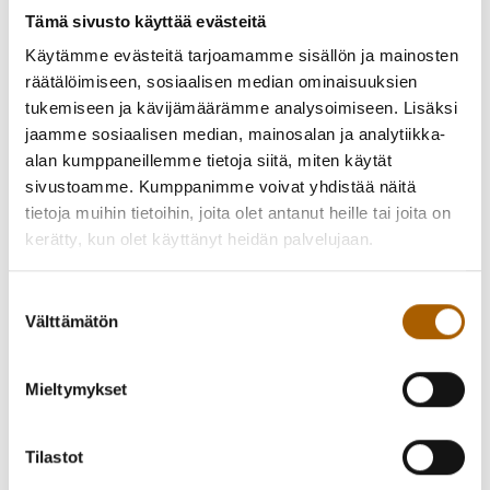
torjuntaan annetuista suosituksista (
www.thl.fi/korona
) ja
Tämä sivusto käyttää evästeitä
niiden noudattamisen tärkeydestä.
Käytämme evästeitä tarjoamamme sisällön ja mainosten
räätälöimiseen, sosiaalisen median ominaisuuksien
Lisätietoa:
Tiedote koronatartunnoista Tyrnävällä
tukemiseen ja kävijämäärämme analysoimiseen. Lisäksi
heinäkuussa
jaamme sosiaalisen median, mainosalan ja analytiikka-
Ajankohtainen tieto koronatilanteesta ja kaikki asiaan
alan kumppaneillemme tietoja siitä, miten käytät
liittyvät tiedotteet Tyrnävän kunnan verkkosivuilla
tästä
sivustoamme. Kumppanimme voivat yhdistää näitä
linkistä
.
tietoja muihin tietoihin, joita olet antanut heille tai joita on
kerätty, kun olet käyttänyt heidän palvelujaan.
Takaisin uutisiin
Suostumuksen
Välttämätön
valinta
Piditkö uutisesta? Jaa se kaverille!
Mieltymykset
Jaa Facebookissa
Jaa Twitterissä
Tilastot
Jaa WhatsAppilla
Jaa sähköpostilla