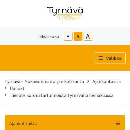
A
Tekstikoko
A
A
Valikko
Tyrnävä – Mukavamman arjen kotikunta
Ajankohtaista
Uutiset
Tiedote koronatartunnoista Tyrnävällä heinäkuussa
Ajankohtaista