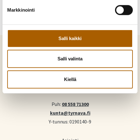
Markkinointi
Salli kaikki
Salli valinta
Tyrnävä. Mukavamman arjen kotikunta
Kiellä
Kunnankuja 4, 91800 Tyrnävä
Puh:
08 558 71300
kunta@tyrnava.fi
Y-tunnus: 0190140-9