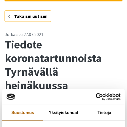
-
Takaisin uutisiin
Julkaistu
27.07.2021
Tiedote
koronatartunnoista
Tyrnävällä
heinäkuussa
Tyrnävän kunta julkaisi tiedotteen koronatartunnoista
heinäkuussa. Pitkän rauhallisen tilanteen jälkeen tällä
Suostumus
Yksityiskohdat
Tietoja
viikolla on todettu uusia tartuntoja, jotka on saatu
jäljitettyä hyvin. Muistutamme yleisistä koronaviruksen