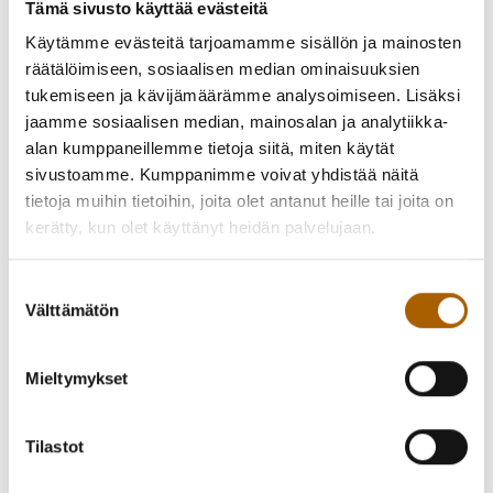
tienkäyttäjille.
Tämä sivusto käyttää evästeitä
Käytämme evästeitä tarjoamamme sisällön ja mainosten
Lisätietoja:
räätälöimiseen, sosiaalisen median ominaisuuksien
Juha Petäjäniemi
tukemiseen ja kävijämäärämme analysoimiseen. Lisäksi
Yhdyskuntatekniikan päällikkö
jaamme sosiaalisen median, mainosalan ja analytiikka-
+358 40 195 1963
alan kumppaneillemme tietoja siitä, miten käytät
sivustoamme. Kumppanimme voivat yhdistää näitä
tietoja muihin tietoihin, joita olet antanut heille tai joita on
kerätty, kun olet käyttänyt heidän palvelujaan.
Takaisin uutisiin
Suostumuksen
Välttämätön
valinta
Piditkö uutisesta? Jaa se kaverille!
Mieltymykset
Jaa Facebookissa
Jaa Twitterissä
Tilastot
Jaa WhatsAppilla
Jaa sähköpostilla