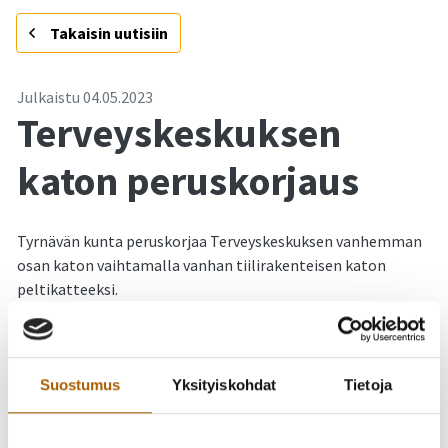
-
Takaisin uutisiin
Julkaistu
04.05.2023
Terveyskeskuksen
katon peruskorjaus
Tyrnävän kunta peruskorjaa Terveyskeskuksen vanhemman
osan katon vaihtamalla vanhan tiilirakenteisen katon
peltikatteeksi.
Urakka aloitetaan viikolla 19. Urakan toteuttaa Consti
Korjausrakentaminen Oy ja urakka kestää kesäkuun loppuun
saakka.
Suostumus
Yksityiskohdat
Tietoja
Kunta pahoittelee rakentamisesta mahdollisesti
aiheutuvaa häiriötä paikallisille asukkaille ja muille