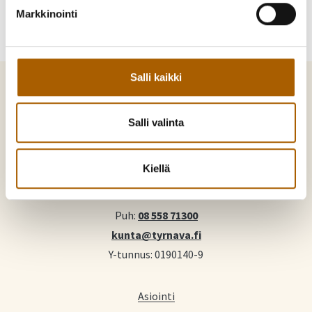
Markkinointi
Salli kaikki
Salli valinta
Tyrnävä. Mukavamman arjen kotikunta
Kiellä
Kunnankuja 4, 91800 Tyrnävä
Puh:
08 558 71300
kunta@tyrnava.fi
Y-tunnus: 0190140-9
Asiointi