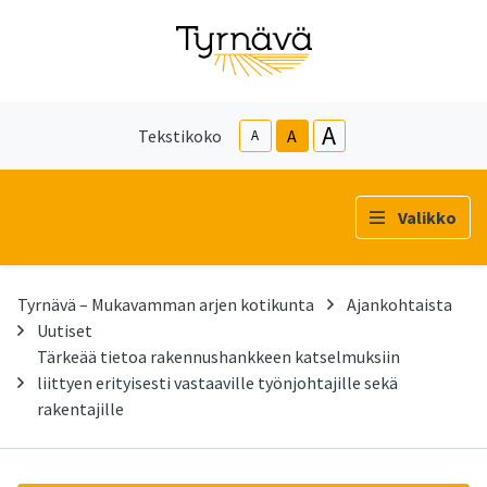
A
Tekstikoko
A
A
Valikko
Tyrnävä – Mukavamman arjen kotikunta
Ajankohtaista
Uutiset
Tärkeää tietoa rakennushankkeen katselmuksiin
liittyen erityisesti vastaaville työnjohtajille sekä
rakentajille