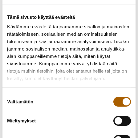
Ohjeistus vastaaville työnjohtajille sekä rakentajille:
Tämä sivusto käyttää evästeitä
Käytämme evästeitä tarjoamamme sisällön ja mainosten
https://www.tyrnava.fi/media/asuminen-ja-
räätälöimiseen, sosiaalisen median ominaisuuksien
ymparisto/rakentaminen/usein-kysytyt-
tukemiseen ja kävijämäärämme analysoimiseen. Lisäksi
kysymykset/pientalojen-katselmukset.pdf
jaamme sosiaalisen median, mainosalan ja analytiikka-
alan kumppaneillemme tietoja siitä, miten käytät
sivustoamme. Kumppanimme voivat yhdistää näitä
tietoja muihin tietoihin, joita olet antanut heille tai joita on
kerätty, kun olet käyttänyt heidän palvelujaan.
Suostumuksen
Takaisin uutisiin
Välttämätön
valinta
Mieltymykset
Piditkö uutisesta? Jaa se kaverille!