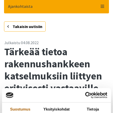
Ajankohtaista
-
Takaisin uutisiin
Julkaistu
04.08.2022
Tärkeää tietoa
rakennushankkeen
katselmuksiin liittyen
erityisesti vastaaville
työnjohtajille sekä
rakentajille
Suostumus
Yksityiskohdat
Tietoja