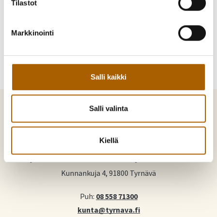
Tilastot
Jaa Facebookissa
Jaa Twitterissä
Jaa WhatsAppilla
Jaa sähköpostilla
Markkinointi
Salli kaikki
Salli valinta
Kiellä
Tyrnävä. Mukavamman arjen kotikunta
Kunnankuja 4, 91800 Tyrnävä
Puh:
08 558 71300
kunta@tyrnava.fi