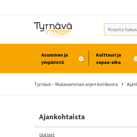
Siirry pääsisältöön (Paina Enter)
Asuminen ja
Kulttuuri ja
ympäristö
vapaa-aika
Tyrnävä – Mukavamman arjen kotikunta
Ajan
Ajankohtaista
Uutiset