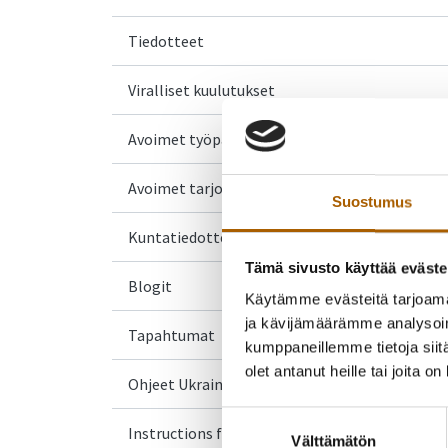
Tiedotteet
Viralliset kuulutukset
Avoimet työpaikat
Avoimet tarjouspyynnöt
Suostumus
Kuntatiedotteet
Tämä sivusto käyttää eväste
Blogit
Käytämme evästeitä tarjoama
ja kävijämäärämme analysoim
Tapahtumat
kumppaneillemme tietoja siitä
olet antanut heille tai joita o
Ohjeet Ukrainasta saapuville
Suostumuksen
Instructions for Ukrainian arrivals
Välttämätön
valinta