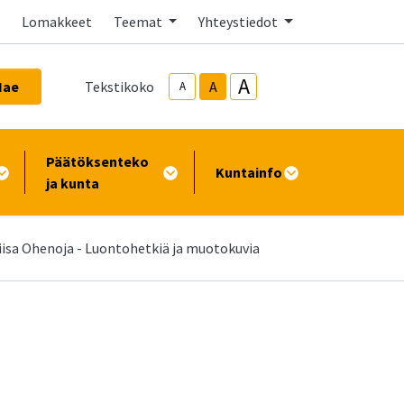
Lomakkeet
Teemat
Yhteystiedot
A
Hae
Tekstikoko
A
A
Päätöksenteko
Kuntainfo
ja kunta
iisa Ohenoja - Luontohetkiä ja muotokuvia