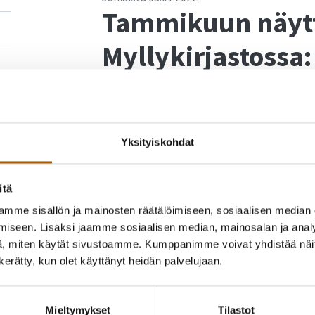
Tammikuun näyt
Myllykirjastossa:
Luontohetkiä ja
Kempeleläisen luokanopettajan Liisa Oheno
Yksityiskohdat
teemana on luonto sekä ihmisen ja eläinten 
kunnan näyttelytilassa Myllykirjaston toises
aukioloaikoina. Kirjasto on avoinna ma-ke klo 
itä
poikkeuksena keskiviikko 5.1. jolloin kirjasto
mme sisällön ja mainosten räätälöimiseen, sosiaalisen median
kirjasto on suljettu.
iseen. Lisäksi jaamme sosiaalisen median, mainosalan ja analy
, miten käytät sivustoamme. Kumppanimme voivat yhdistää näitä t
n kerätty, kun olet käyttänyt heidän palvelujaan.
Takaisin uutisiin
Mieltymykset
Tilastot