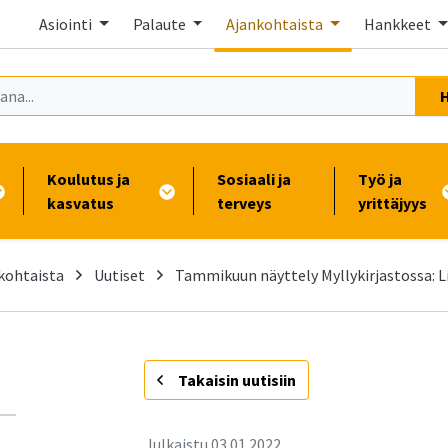
Asiointi
Palaute
Ajankohtaista
Hankkeet
Koulutus ja
Sosiaali ja
Työ ja
kasvatus
terveys
yrittäjyys
kohtaista
Uutiset
Tammikuun näyttely Myllykirjastossa: L
-
Takaisin uutisiin
Julkaistu
03.01.2022