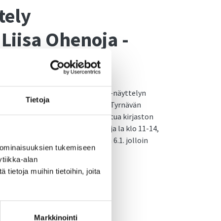
tely
 Liisa Ohenoja -
 muotokuvia
jan Luontohetkiä ja muotokuvia -näyttelyn
Tietoja
luontoyhteys. Näyttely on esillä Tyrnävän
sa kerroksessa ja siihen voi tutustua kirjaston
12-19, to klo 9-16, pe klo 12-16 ja la klo 11-14,
 on auki klo 12-16 sekä loppiainen 6.1. jolloin
 ominaisuuksien tukemiseen
tiikka-alan
ietoja muihin tietoihin, joita
Markkinointi