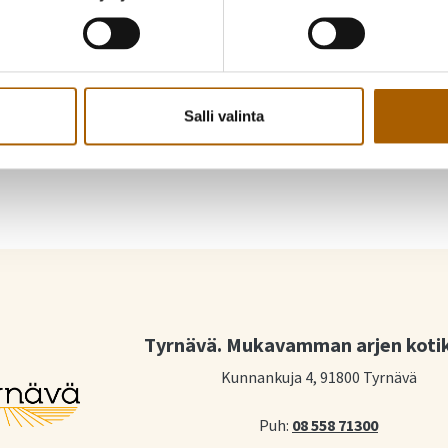
Piditkö uutisesta? Jaa se kaverille
Salli valinta
Jaa Facebookissa
Jaa Twitterissä
Tyrnävä. Mukavamman arjen koti
Kunnankuja 4, 91800 Tyrnävä
Puh:
08 558 71300