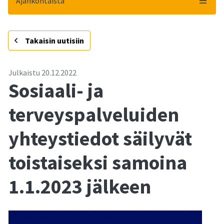
Ajankohtaista
-
Takaisin uutisiin
Julkaistu
20.12.2022
Sosiaali- ja
terveyspalveluiden
yhteystiedot säilyvät
toistaiseksi samoina
1.1.2023 jälkeen