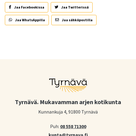
Jaa Facebookissa
Jaa Twitterissä
Jaa WhatsAppilla
Jaa sähköpostilla
Tyrnävä. Mukavamman arjen kotikunta
Kunnankuja 4, 91800 Tyrnävä
Puh:
08 558 71300
kunta@tyrnava.fi