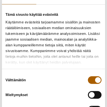
terveyspalvelut myös vuodenvaihteen jälkeen käyttäen
samoja, näiltä Tyrnävän kunnan verkkosivuilta löytyviä
paikallisia puhelinnumeroita ja muita yhteystietoja kuin
Tämä sivusto käyttää evästeitä
tähänkin saakka
.
Käytämme evästeitä tarjoamamme sisällön ja mainosten
räätälöimiseen, sosiaalisen median ominaisuuksien
Kaikki paikalliset sote-palveluiden yhteystiedot, kuten
tukemiseen ja kävijämäärämme analysoimiseen. Lisäksi
Tyrnävän terveyskeskuksen, ikäihmisten palveluiden, suun
jaamme sosiaalisen median, mainosalan ja analytiikka-
terveydenhuollon, sosiaalipalveluiden ja muiden sote-
alan kumppaneillemme tietoja siitä, miten käytät
palveluiden, säilyvät siis toistaiseksi samoina.
sivustoamme. Kumppanimme voivat yhdistää näitä
tietoja muihin tietoihin, joita olet antanut heille tai joita on
Yhteystiedot löytyvät Tyrnävän kunnan verkkosivuilta mm.
kerätty, kun olet käyttänyt heidän palvelujaan.
sosiaali- ja terveyspalveluiden osiosta
osoitteessa tyrnava.fi/sote sekä terveyspalveluiden
Suostumuksen
alta tyrnava.fi/terveyskeskus että sosiaalipäivystyksen ja
Välttämätön
valinta
muiden sosiaalipalveluiden alta: tyrnava.fi/sosiaalipalvelut
Asiakkuudet, asiakastiedot ja ajanvaraukset siirtyvät
Mieltymykset
automaattisesti Pohteelle, eikä muutos vaadi
asiakkaita toimenpiteitä.