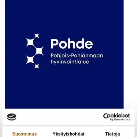
Tyrnävän kunnan sosiaali- ja terveyspalvelut siirtyvät
Pohjois-Pohjanmaan hyvinvointialue Pohteelle 1.1.2023
alkaen.
Tavoitat kuitenkin paikalliset sosiaali- ja
Suostumus
Yksityiskohdat
Tietoja