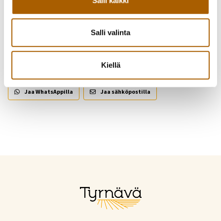
Salli kaikki
Salli valinta
Piditkö uutisesta? Jaa se kaverille!
Kiellä
Jaa Facebookissa
Jaa Twitterissä
Jaa WhatsAppilla
Jaa sähköpostilla