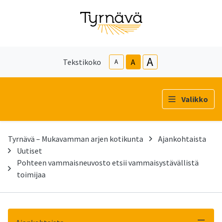
A
Tekstikoko
A
A
Valikko
Tyrnävä – Mukavamman arjen kotikunta
Ajankohtaista
Uutiset
Pohteen vammaisneuvosto etsii vammaisystävällistä
toimijaa