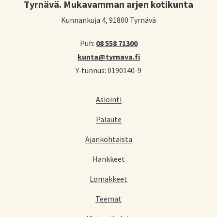
Tyrnävä. Mukavamman arjen kotikunta
Kunnankuja 4, 91800 Tyrnävä
Puh:
08 558 71300
kunta@tyrnava.fi
Y-tunnus: 0190140-9
Asiointi
Palaute
Ajankohtaista
Hankkeet
Lomakkeet
Teemat