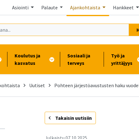
Asiointi
Palaute
Ajankohtaista
Hankkeet
Koulutus ja
Sosiaali ja
Työ ja
kasvatus
terveys
yrittäjyys
kohtaista
Uutiset
Pohteen järjestöavustusten haku vuode
-
Takaisin uutisiin
Julkaistu
07.10.2025