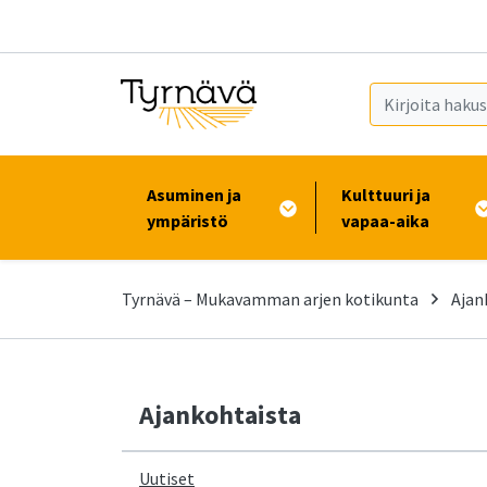
Siirry pääsisältöön (Paina Enter)
Asuminen ja
Kulttuuri ja
ympäristö
vapaa-aika
Tyrnävä – Mukavamman arjen kotikunta
Ajan
Ajankohtaista
Uutiset