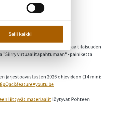
Salli kaikki
ätkä vaadi ilmoittautumista. Klikkaa tilaisuuden
lla "Siirry virtuaalitapahtumaan" -painiketta
 järjestöavustusten 2026 ohjevideon (14 min):
8pQac&feature=youtu.be
en liittyvät materiaalit
löytyvät Pohteen