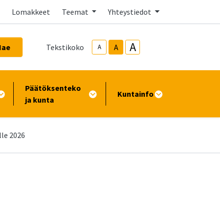
Lomakkeet
Teemat
Yhteystiedot
A
Hae
Tekstikoko
A
A
Päätöksenteko
Kuntainfo
ja kunta
lle 2026