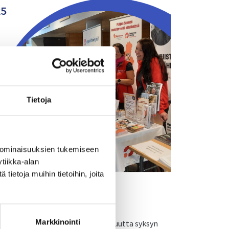
Tietoja
 ominaisuuksien tukemiseen
tiikka-alan
ietoja muihin tietoihin, joita
.–10.12.2025.
12.2025–8.1.2026.
Markkinointi
järjestetään kolme opastustilaisuutta syksyn