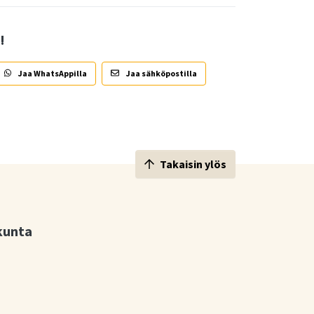
!
Jaa WhatsAppilla
Jaa sähköpostilla
Takaisin ylös
kunta