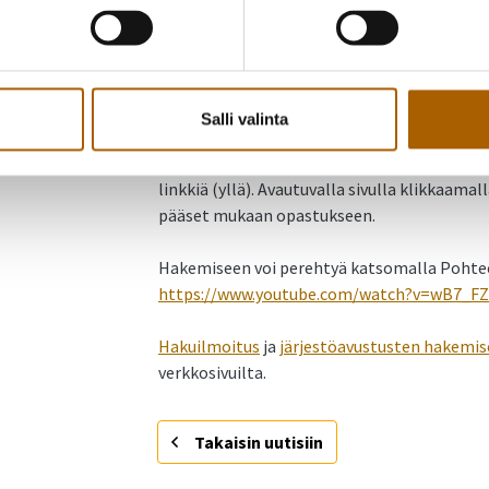
aikana:
8.10.2025 klo 17–18
17.10.2025 klo 9–10
5.11.2025 klo 16–17
Salli valinta
Opastustilaisuudet ovat kaikille avoimia eiv
linkkiä (yllä). Avautuvalla sivulla klikkaama
pääset mukaan opastukseen.
Hakemiseen voi perehtyä katsomalla Pohteen
https://www.youtube.com/watch?v=wB7_FZ
Hakuilmoitus
ja
järjestöavustusten hakemise
verkkosivuilta.
Takaisin uutisiin