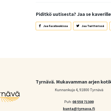
Piditkö uutisesta? Jaa se kaverille
Jaa Facebookissa
Jaa Twitterissä
Tyrnävä. Mukavamman arjen koti
Kunnankuja 4, 91800 Tyrnävä
Puh:
08 558 71300
kunta@tyrnava.fi