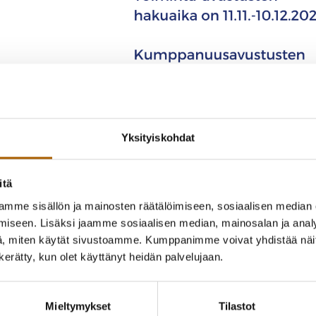
Yksityiskohdat
itä
mme sisällön ja mainosten räätälöimiseen, sosiaalisen median
iseen. Lisäksi jaamme sosiaalisen median, mainosalan ja analy
, miten käytät sivustoamme. Kumppanimme voivat yhdistää näitä t
n kerätty, kun olet käyttänyt heidän palvelujaan.
Toiminta-avustusten hakuaika on 11.11
Kumppanuusavustusten hakuaika on 9.
Mieltymykset
Tilastot
Pohteen järjestöavustusten hakuun liittyen 