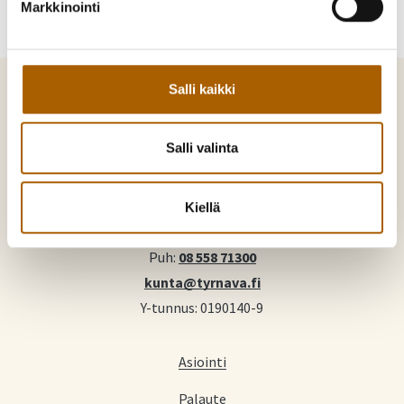
Markkinointi
Salli kaikki
Salli valinta
Tyrnävä. Mukavamman arjen kotikunta
Kiellä
Kunnankuja 4, 91800 Tyrnävä
Puh:
08 558 71300
kunta@tyrnava.fi
Y-tunnus: 0190140-9
Asiointi
Palaute