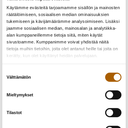
sijoittuvat sen läheisyyteen.
Käytämme evästeitä tarjoamamme sisällön ja mainosten
räätälöimiseen, sosiaalisen median ominaisuuksien
Lisätietoja:
tukemiseen ja kävijämäärämme analysoimiseen. Lisäksi
Annika Hyttinen
jaamme sosiaalisen median, mainosalan ja analytiikka-
Puistotyönjohtaja
alan kumppaneillemme tietoja siitä, miten käytät
044 497 1050
sivustoamme. Kumppanimme voivat yhdistää näitä
tietoja muihin tietoihin, joita olet antanut heille tai joita on
Takaisin uutisiin
kerätty, kun olet käyttänyt heidän palvelujaan.
Suostumuksen
Välttämätön
valinta
Piditkö uutisesta? Jaa se kaverille!
Mieltymykset
Jaa Facebookissa
Jaa Twitterissä
Jaa WhatsAppilla
Jaa sähköpostilla
Tilastot