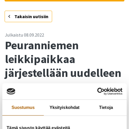
-
Takaisin uutisiin
Julkaistu
08.09.2022
Peuranniemen
leikkipaikkaa
järjestellään uudelleen
Peuranniemen leikkipaikan välineitä järjestellään uudelleen
tonttirakentamisen vuoksi Murrossa.
Suostumus
Yksityiskohdat
Tietoja
Osa leikkivälineistä puretaan pois talven ajaksi tämän
syksyn aikana ja asennetaan uudelle paikalle ensi kesänä.
Vaijerirata tulee säilymään paikallaan ja muut leikkivälineet
Tämä sivusto käyttää evästeitä