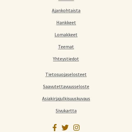
Ajankohtaista
Hankkeet
Lomakkeet
Teemat
Yhteystiedot
Tietosuojaselosteet
Saavutettavuusseloste
Asiakirjajulkisuuskuvaus
Sivukartta
Facebook
Twitter
Instagram