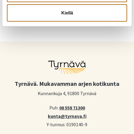
Jaa WhatsAppilla
Jaa sähköpostilla
Kiellä
Tyrnävä. Mukavamman arjen kotikunta
Kunnankuja 4, 91800 Tyrnävä
Puh:
08 558 71300
kunta@tyrnava.fi
Y-tunnus: 0190140-9