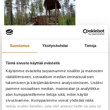
Suostumus
Yksityiskohdat
Tietoja
Tämä sivusto käyttää evästeitä
Käytämme evästeitä tarjoamamme sisällön ja mainosten
räätälöimiseen, sosiaalisen median ominaisuuksien
tukemiseen ja kävijämäärämme analysoimiseen. Lisäksi
Murrossa sijaitsevan Peuraniemen leikkipaikkaa on aloitettu
jaamme sosiaalisen median, mainosalan ja analytiikka-
rakentamaan tällä viikolla. Leikkipaikalle tulee entisten
alan kumppaneillemme tietoja siitä, miten käytät
välineiden lisäksi suosittu pesäkeinu.Leikkipaikan on
sivustoamme. Kumppanimme voivat yhdistää näitä
tarkoitus valmistua tälle vuodelle. Leikkipaikan ilme säilyy
tietoja muihin tietoihin, joita olet antanut heille tai joita on
luonnollisena ja metsäisenä.