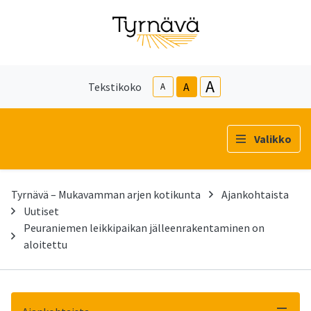
A
Tekstikoko
A
A
Valikko
Tyrnävä – Mukavamman arjen kotikunta
Ajankohtaista
Uutiset
Peuraniemen leikkipaikan jälleenrakentaminen on
aloitettu