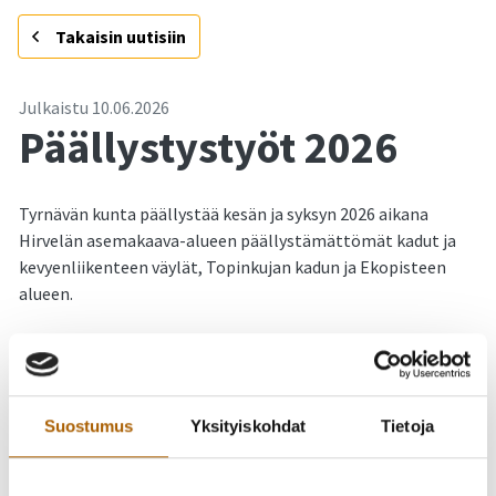
-
Takaisin uutisiin
Julkaistu
10.06.2026
Päällystystyöt 2026
Tyrnävän kunta päällystää kesän ja syksyn 2026 aikana
Hirvelän asemakaava-alueen päällystämättömät kadut ja
kevyenliikenteen väylät, Topinkujan kadun ja Ekopisteen
alueen.
Tiedoksi myös, mikäli kuntalaiset haluavat päällystää
pihojaan/teitään, päällystystyöt tulee tekemään Peab
Industri Oy ja yhteyshenkilö Peabille on Mikael Perhomaa
(040 709 6044).
Suostumus
Yksityiskohdat
Tietoja
Kunta pahoittelee korjaustöistä mahdollisesti aiheutuvaa