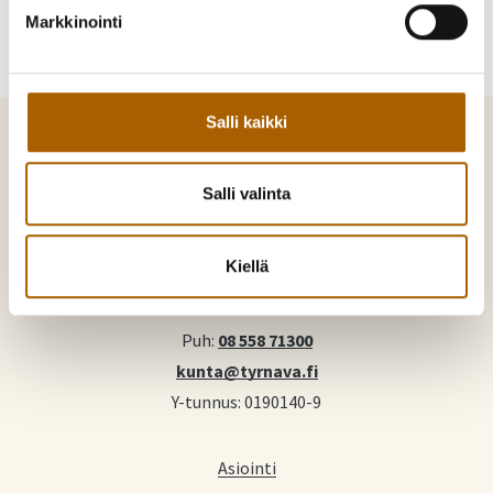
Markkinointi
Salli kaikki
Salli valinta
Tyrnävä. Mukavamman arjen kotikunta
Kiellä
Kunnankuja 4, 91800 Tyrnävä
Puh:
08 558 71300
kunta@tyrnava.fi
Y-tunnus: 0190140-9
Asiointi