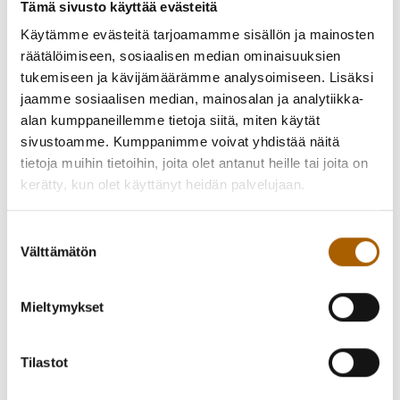
häiriötä paikallisille asukkaille ja muille tien käyttäjille.
Tämä sivusto käyttää evästeitä
Käytämme evästeitä tarjoamamme sisällön ja mainosten
Lisätietoja:
räätälöimiseen, sosiaalisen median ominaisuuksien
tukemiseen ja kävijämäärämme analysoimiseen. Lisäksi
Juha Petäjäniemi
jaamme sosiaalisen median, mainosalan ja analytiikka-
Yhdyskuntatekniikan päällikkö
alan kumppaneillemme tietoja siitä, miten käytät
+358 40 195 1963
sivustoamme. Kumppanimme voivat yhdistää näitä
tietoja muihin tietoihin, joita olet antanut heille tai joita on
kerätty, kun olet käyttänyt heidän palvelujaan.
Takaisin uutisiin
Suostumuksen
Välttämätön
valinta
Piditkö uutisesta? Jaa se kaverille!
Mieltymykset
Jaa Facebookissa
Jaa Twitterissä
Tilastot
Jaa WhatsAppilla
Jaa sähköpostilla