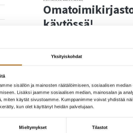
Omatoimikirjasto
käytössä!
Ukkosen aiheuttama vika omatoimijärjestel
voi taas käyttää!
Yksityiskohdat
Omatoimikirjastoa voi käyttää kirjaston as
olevalla OUTI-kirjastokortilla ja siihen liite
itä
piipunpuoleisella ovella olevalla sisäänkir
su klo 8.00 ja sulkeutuu klo 21.00.
mme sisällön ja mainosten räätälöimiseen, sosiaalisen median
iseen. Lisäksi jaamme sosiaalisen median, mainosalan ja analy
Myllykirjaston asiakaspalveluajat: ma–ke 12–
, miten käytät sivustoamme. Kumppanimme voivat yhdistää näitä t
n kerätty, kun olet käyttänyt heidän palvelujaan.
Takaisin uutisiin
Mieltymykset
Tilastot