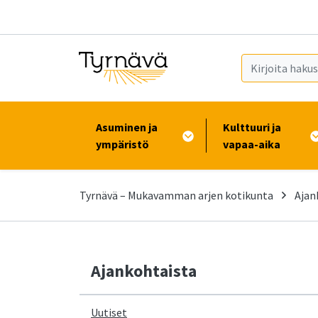
Siirry pääsisältöön (Paina Enter)
Asuminen ja
Kulttuuri ja
ympäristö
vapaa-aika
Tyrnävä – Mukavamman arjen kotikunta
Ajan
Ajankohtaista
Uutiset