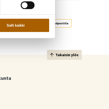
!
Jaa WhatsAppilla
Jaa sähköpostilla
Salli kaikki
Takaisin ylös
kunta