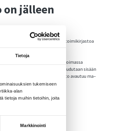
 on jälleen
mässä on saatu korjattua ja omatoimikirjastoa
Tietoja
iakaspalveluaikojen ulkopuolella voimassa
tyllä PIN-koodilla. Kirjastoon kirjaudutaan sisään
jautumislaitteella. Omatoimikirjasto avautuu ma–
 ominaisuuksien tukemiseen
tiikka-alan
19, to 9–16 ja pe 12–16.
ietoja muihin tietoihin, joita
Markkinointi