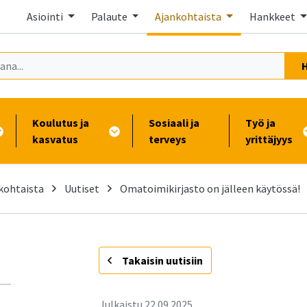
Asiointi
Palaute
Ajankohtaista
Hankkeet
Koulutus ja
Sosiaali ja
Työ ja
kasvatus
terveys
yrittäjyys
kohtaista
Uutiset
Omatoimikirjasto on jälleen käytössä!
-
Takaisin uutisiin
Julkaistu
22.09.2025