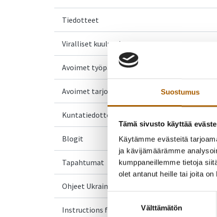
Tiedotteet
Viralliset kuulutukset
Avoimet työpaikat
Avoimet tarjouspyynnöt
Suostumus
Kuntatiedotteet
Tämä sivusto käyttää eväste
Blogit
Käytämme evästeitä tarjoama
ja kävijämäärämme analysoim
Tapahtumat
kumppaneillemme tietoja siitä
olet antanut heille tai joita o
Ohjeet Ukrainasta saapuville
Suostumuksen
Välttämätön
valinta
Instructions for Ukrainian arrivals