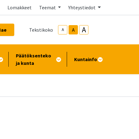
Lomakkeet
Teemat
Yhteystiedot
A
Hae
Tekstikoko
A
A
Päätöksenteko
Kuntainfo
ja kunta