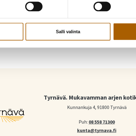
Piditkö uutisesta? Jaa se kaverille
Jaa Facebookissa
Jaa Twitterissä
Salli valinta
Tyrnävä. Mukavamman arjen koti
Kunnankuja 4, 91800 Tyrnävä
Puh:
08 558 71300
kunta@tyrnava.fi