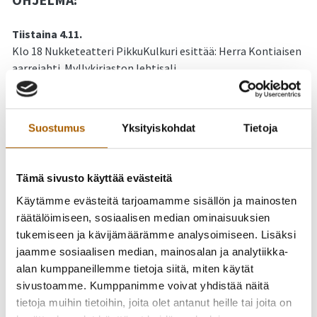
Tiistaina 4.11.
Klo 18 Nukketeatteri PikkuKulkuri esittää: Herra Kontiaisen
aarrejahti. Myllykirjaston lehtisali.
Keskiviikkona 5.11.
Klo 18 Oulun Tähtisirkus esiintyy Meijerialueella! Kesto noin
Suostumus
Yksityiskohdat
Tietoja
10 min.
Klo 17–19 Taiteilijatapaaminen: Saija Candelin. Tyrnävän
kunnan näyttelytila.
Tämä sivusto käyttää evästeitä
Käytämme evästeitä tarjoamamme sisällön ja mainosten
Torstaina 6.11.
räätälöimiseen, sosiaalisen median ominaisuuksien
Klo 12–15 Syysaskartelu-työpaja. Myllykirjasto.
tukemiseen ja kävijämäärämme analysoimiseen. Lisäksi
Klo 18 Kauhuelokuvaklassikko Nosferatu (1922)
jaamme sosiaalisen median, mainosalan ja analytiikka-
Meijerikadun auditoriossa. Popcorn tarjoilu. Huom!
alan kumppaneillemme tietoja siitä, miten käytät
Ikärajallinen tapahtuma. K-16!
sivustoamme. Kumppanimme voivat yhdistää näitä
tietoja muihin tietoihin, joita olet antanut heille tai joita on
Perjantaina 7.11.