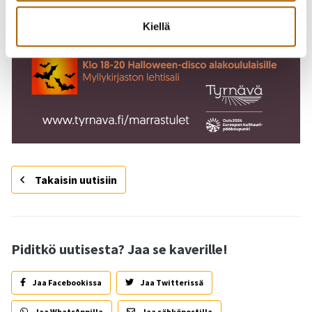
Kiellä
Takaisin uutisiin
Piditkö uutisesta? Jaa se kaverille!
Jaa Facebookissa
Jaa Twitterissä
Jaa WhatsAppilla
Jaa sähköpostilla