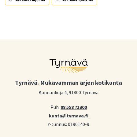
Tyrnävä. Mukavamman arjen kotikunta
Kunnankuja 4, 91800 Tyrnävä
Puh:
08 558 71300
kunta@tyrnava.fi
Y-tunnus: 0190140-9