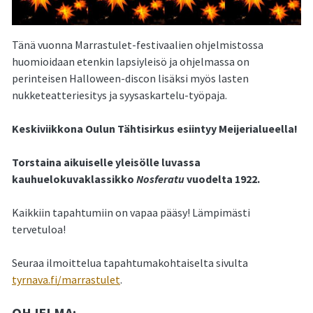
Tänä vuonna Marrastulet-festivaalien ohjelmistossa
huomioidaan etenkin lapsiyleisö ja ohjelmassa on
perinteisen Halloween-discon lisäksi myös lasten
nukketeatteriesitys ja syysaskartelu-työpaja.
Keskiviikkona Oulun Tähtisirkus esiintyy Meijerialueella!
Torstaina aikuiselle yleisölle luvassa
kauhuelokuvaklassikko
Nosferatu
vuodelta 1922.
Kaikkiin tapahtumiin on vapaa pääsy! Lämpimästi
tervetuloa!
Seuraa ilmoittelua tapahtumakohtaiselta sivulta
tyrnava.fi/marrastulet
.
OHJELMA: