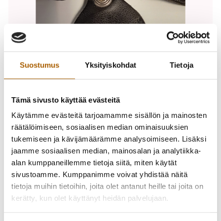
Suostumus
Yksityiskohdat
Tietoja
Tämä sivusto käyttää evästeitä
Suurimpaan osaan kunnan liikuntatiloista kuljetaan nykyisin
Käytämme evästeitä tarjoamamme sisällön ja mainosten
PIN-koodeilla. Täten keräämme aiemmin luovutetut
räätälöimiseen, sosiaalisen median ominaisuuksien
tarpeettomat avaimet ja kulkulätkät pois. Jos sinulla siis on
tukemiseen ja kävijämäärämme analysoimiseen. Lisäksi
tarpeettomana hallussasi esimerkiksi kuvan mukainen
jaamme sosiaalisen median, mainosalan ja analytiikka-
kulkulätkä tai muu avain liikuntatiloihin, pyydämme
alan kumppaneillemme tietoja siitä, miten käytät
palauttamaan sen kunnantalolle.
sivustoamme. Kumppanimme voivat yhdistää näitä
tietoja muihin tietoihin, joita olet antanut heille tai joita on
Jos avaimestasi on maksettu pantti, sovi palautusajankohta
kerätty, kun olet käyttänyt heidän palvelujaan.
liikuntakoordinaattorin kanssa (p. 040 6512
638/merja.peratalo(at)tyrnava.fi). Tavallisen avaimen, josta