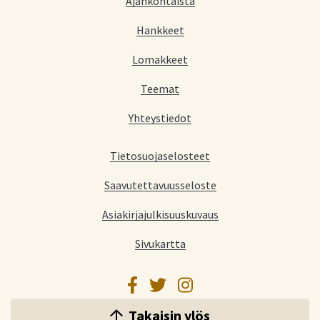
Ajankohtaista
Hankkeet
Lomakkeet
Teemat
Yhteystiedot
Tietosuojaselosteet
Saavutettavuusseloste
Asiakirjajulkisuuskuvaus
Sivukartta
Facebook
Twitter
Instagram
Takaisin ylös