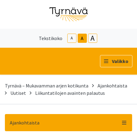
A
Tekstikoko
A
A
Valikko
Tyrnävä – Mukavamman arjen kotikunta
Ajankohtaista
Uutiset
Liikuntatilojen avainten palautus
Ajankohtaista