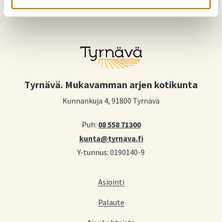
Tyrnävä. Mukavamman arjen kotikunta
Kunnankuja 4, 91800 Tyrnävä
Puh:
08 558 71300
kunta@tyrnava.fi
Y-tunnus: 0190140-9
Asiointi
Palaute