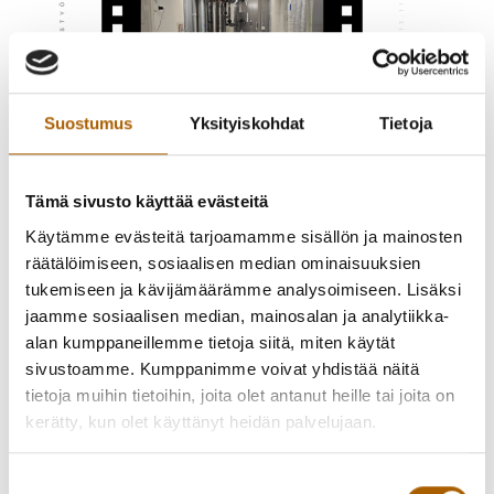
Suostumus
Yksityiskohdat
Tietoja
Tämä sivusto käyttää evästeitä
Käytämme evästeitä tarjoamamme sisällön ja mainosten
räätälöimiseen, sosiaalisen median ominaisuuksien
tukemiseen ja kävijämäärämme analysoimiseen. Lisäksi
jaamme sosiaalisen median, mainosalan ja analytiikka-
alan kumppaneillemme tietoja siitä, miten käytät
sivustoamme. Kumppanimme voivat yhdistää näitä
Uusi tekninen tila Kirkkomännikön
tietoja muihin tietoihin, joita olet antanut heille tai joita on
uudisrakennuksessa
kerätty, kun olet käyttänyt heidän palvelujaan.
Teknisen tilan tehokas ilmavaihtokoneisto huolehtii koko
Suostumuksen