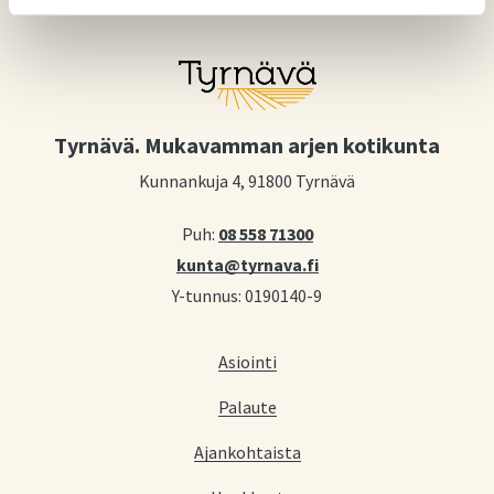
Tyrnävä. Mukavamman arjen kotikunta
Kunnankuja 4, 91800 Tyrnävä
Puh:
08 558 71300
kunta@tyrnava.fi
Y-tunnus: 0190140-9
Asiointi
Palaute
Ajankohtaista