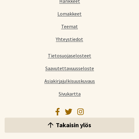
Hankkeet
Lomakkeet
Teemat
Yhteystiedot
Tietosuojaselosteet
Saavutettavuusseloste
Asiakirjajulkisuuskuvaus
Sivukartta
Facebook
Twitter
Instagram
Takaisin ylös