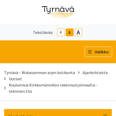
A
Tekstikoko
A
A
Valikko
Tyrnävä – Mukavamman arjen kotikunta
Ajankohtaista
Uutiset
Kuulumisia Kirkkomännikön rakennustyömaalta -
tekninen tila