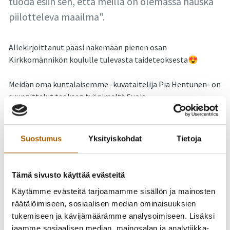
tuoda esiin sen, että meillä on olemassa hauska
piilotteleva maailma".
Allekirjoittanut pääsi näkemään pienen osan
Kirkkomännikön koululle tulevasta taideteoksesta😍
Meidän oma kuntalaisemme -kuvataitelija Pia Hentunen- on
suunnittelut teoksen työnimeltä Suoja.
"Teos on moniosainen. Osa tulee päiväkodin pihalle ja osa
Tupostielle näkyvään julkisivuun. Päiväkodin pihalle tulee
aurinkosuoja rauhoittamaan ja rajaamaan ulko-
Suostumus
Yksityiskohdat
Tietoja
oppimisympäristöä. Julkisivuun tulee teksti
Kirkkomännikkö ja sen viereen yksityiskohta yhdestä
lähistön männystä ruostumattomasta teräksestä
Tämä sivusto käyttää evästeitä
hitsaamalla ja alumiinilangasta nypläämällä. Teokseen
Käytämme evästeitä tarjoamamme sisällön ja mainosten
tehdään joitain nyplättäviä osia yhteisöllisesti.
räätälöimiseen, sosiaalisen median ominaisuuksien
tukemiseen ja kävijämäärämme analysoimiseen. Lisäksi
Tekemiseen voivat osallistua kaikki Tyrnävällä asuvat ja
jaamme sosiaalisen median, mainosalan ja analytiikka-