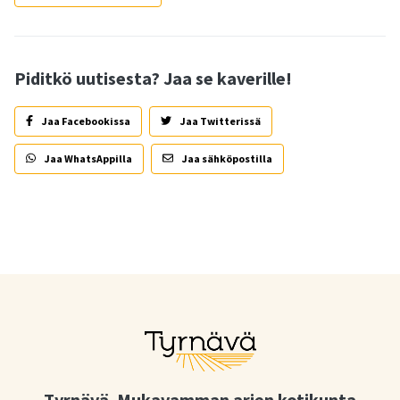
Piditkö uutisesta? Jaa se kaverille!
Jaa Facebookissa
Jaa Twitterissä
Jaa WhatsAppilla
Jaa sähköpostilla
Tyrnävä. Mukavamman arjen kotikunta