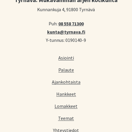
Kunnankuja 4, 91800 Tyrnävä
Puh:
08 558 71300
kunta@tyrnava.fi
Y-tunnus: 0190140-9
Asiointi
Palaute
Ajankohtaista
Hankkeet
Lomakkeet
Teemat
Yhteystiedot