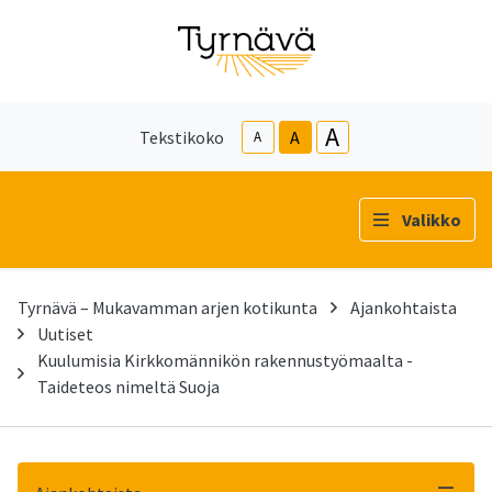
A
Tekstikoko
A
A
Valikko
Tyrnävä – Mukavamman arjen kotikunta
Ajankohtaista
Uutiset
Kuulumisia Kirkkomännikön rakennustyömaalta -
Taideteos nimeltä Suoja