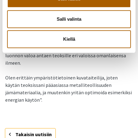
Tämä on innoituksen lähde.
Teokset tulevat toimimaan tekemisen ehdoilla, olleen
Salli valinta
vapaasti mukailevia.
Kiellä
Käytän ruostumatonta terästä, koska se on materiaalina
varsin huoltovapaa, pitkäikäinen ja heijastaa voimakkaasti
luonnon valoa antaen teoksille eri valoissa omanlaisensa
ilmeen.
Olen erittäin ympäristötietoinen kuvataiteilija, joten
käytän teoksissani pääasiassa metalliteollisuuden
jämämateriaalia, ja muutenkin yritän optimoida esimerkiksi
energian käytön".
Takaisin uutisiin