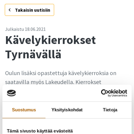
-
Takaisin uutisiin
Julkaistu
18.06.2021
Kävelykierrokset
Tyrnävällä
Oulun lisäksi opastettuja kävelykierroksia on
saatavilla myös Lakeudella. Kierrokset
toteutetaan yhteistyössä Kempeleen, Tyrnävän
ja Limingan kuntien, Go Arctic Eventsin ja Oulun
seudun oppaiden kanssa.
Suostumus
Yksityiskohdat
Tietoja
Voit varata maksulliset (10 €/hlö) kävelykierrokset täällä:
Tämä sivusto käyttää evästeitä
https://shop.goarctic.fi/
. Valitse sijainniksi Tyrnävä ja