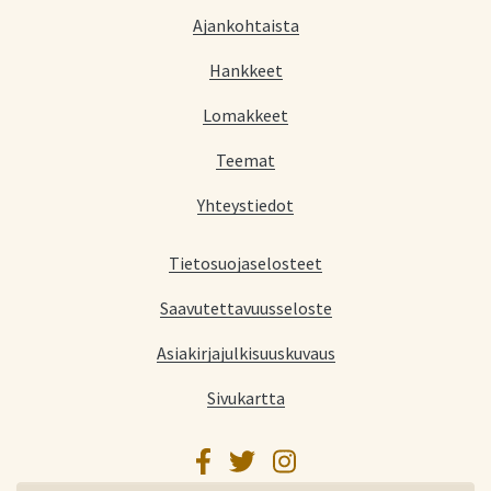
Ajankohtaista
Hankkeet
Lomakkeet
Teemat
Yhteystiedot
Tietosuojaselosteet
Saavutettavuusseloste
Asiakirjajulkisuuskuvaus
Sivukartta
Facebook
Twitter
Instagram