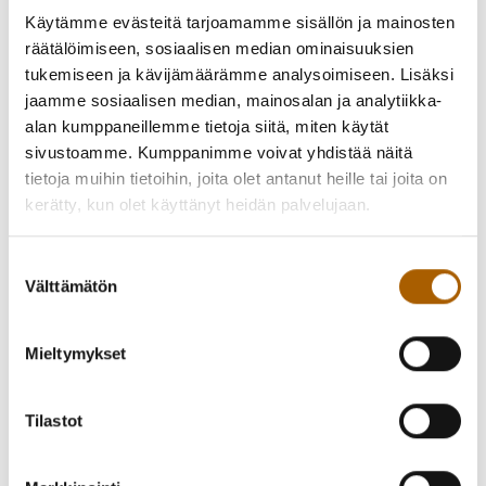
Käytämme evästeitä tarjoamamme sisällön ja mainosten
vaihtoehto Ohjelmapalvelut, jotta löydät juuri Tyrnävän
räätälöimiseen, sosiaalisen median ominaisuuksien
kävelykierrokset. Kierrosten ajankohdat ja kuvaukset
tukemiseen ja kävijämäärämme analysoimiseen. Lisäksi
löytyvät verkkokaupasta ja oheisesta ilmoituksesta.
jaamme sosiaalisen median, mainosalan ja analytiikka-
alan kumppaneillemme tietoja siitä, miten käytät
sivustoamme. Kumppanimme voivat yhdistää näitä
tietoja muihin tietoihin, joita olet antanut heille tai joita on
Takaisin uutisiin
kerätty, kun olet käyttänyt heidän palvelujaan.
Suostumuksen
Välttämätön
valinta
Piditkö uutisesta? Jaa se kaverille!
Mieltymykset
Jaa Facebookissa
Jaa Twitterissä
Jaa WhatsAppilla
Jaa sähköpostilla
Tilastot