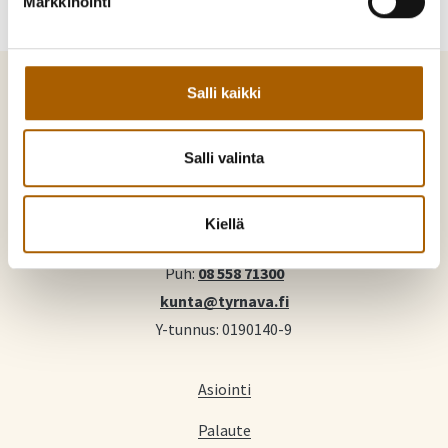
Markkinointi
Salli kaikki
Salli valinta
Tyrnävä. Mukavamman arjen kotikunta
Kunnankuja 4, 91800 Tyrnävä
Kiellä
Puh:
08 558 71300
kunta@tyrnava.fi
Y-tunnus: 0190140-9
Asiointi
Palaute