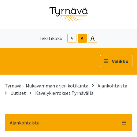
A
Tekstikoko
A
A
Valikko
Tyrnävä – Mukavamman arjen kotikunta
Ajankohtaista
Uutiset
Kävelykierrokset Tyrnävällä
Ajankohtaista