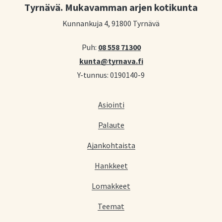
Tyrnävä. Mukavamman arjen kotikunta
Kunnankuja 4, 91800 Tyrnävä
Puh:
08 558 71300
kunta@tyrnava.fi
Y-tunnus: 0190140-9
Asiointi
Palaute
Ajankohtaista
Hankkeet
Lomakkeet
Teemat