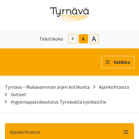
A
Tekstikoko
A
A
Valikko
Tyrnävä – Mukavamman arjen kotikunta
Ajankohtaista
Uutiset
Hygieniapassikoulutus Tyrnävällä työikäisille
Ajankohtaista