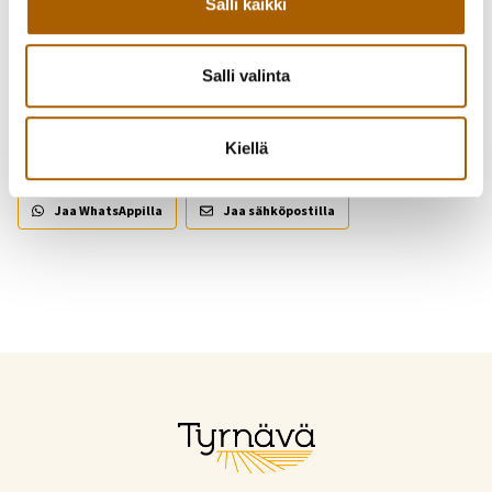
Takaisin uutisiin
Salli kaikki
Salli valinta
Piditkö uutisesta? Jaa se kaverille!
Kiellä
Jaa Facebookissa
Jaa Twitterissä
Jaa WhatsAppilla
Jaa sähköpostilla