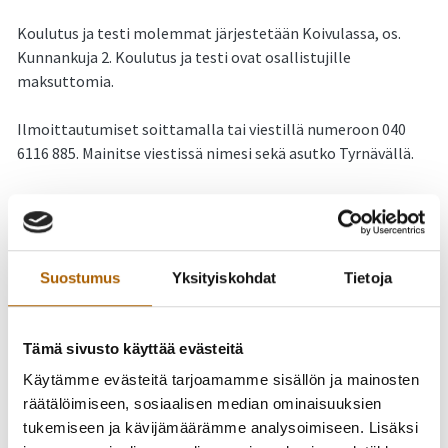
Koulutus ja testi molemmat järjestetään Koivulassa, os.
Kunnankuja 2. Koulutus ja testi ovat osallistujille
maksuttomia.
Ilmoittautumiset soittamalla tai viestillä numeroon 040
6116 885. Mainitse viestissä nimesi sekä asutko Tyrnävällä.
HUOM! Koulutus ja testi on tarkoitettu tyrnäväläisille
työikäisille (15-65-vuotiaat).
Suostumus
Yksityiskohdat
Tietoja
Tämä sivusto käyttää evästeitä
Käytämme evästeitä tarjoamamme sisällön ja mainosten
räätälöimiseen, sosiaalisen median ominaisuuksien
tukemiseen ja kävijämäärämme analysoimiseen. Lisäksi