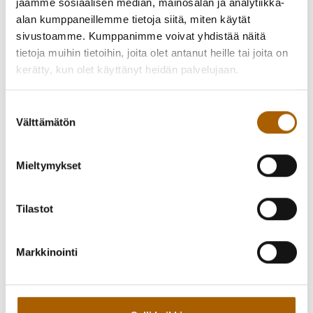
jaamme sosiaalisen median, mainosalan ja analytiikka-
alan kumppaneillemme tietoja siitä, miten käytät
sivustoamme. Kumppanimme voivat yhdistää näitä
tietoja muihin tietoihin, joita olet antanut heille tai joita on
kerätty, kun olet käyttänyt heidän palvelujaan.
Suostumuksen
Välttämätön
valinta
Mieltymykset
Tilastot
Markkinointi